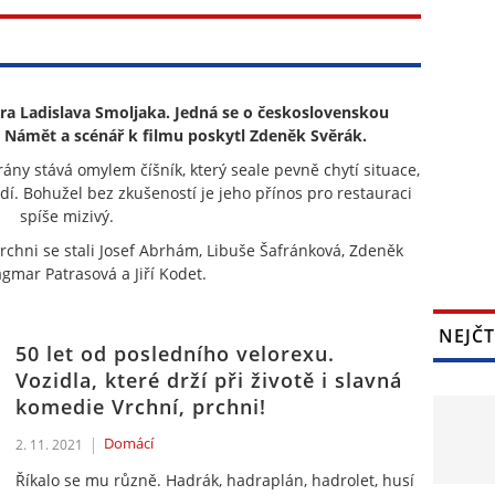
séra Ladislava Smoljaka. Jedná se o československou
 Námět a scénář k filmu poskytl Zdeněk Svěrák.
rány stává omylem číšník, který seale pevně chytí situace,
í. Bohužel bez zkušeností je jeho přínos pro restauraci
spíše mizivý.
chni se stali Josef Abrhám, Libuše Šafránková, Zdeněk
gmar Patrasová a Jiří Kodet.
NEJČT
50 let od posledního velorexu.
Vozidla, které drží při životě i slavná
komedie Vrchní, prchni!
Domácí
2. 11. 2021
Říkalo se mu různě. Hadrák, hadraplán, hadrolet, husí