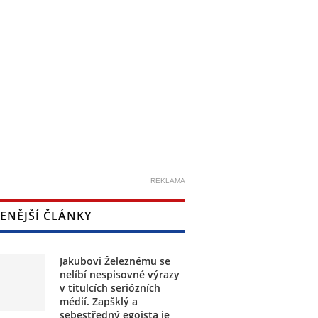
REKLAMA
ENĚJŠÍ ČLÁNKY
Jakubovi Železnému se
nelíbí nespisovné výrazy
v titulcích seriózních
médií. Zapšklý a
sebestředný egoista je