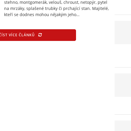
stehno, montgomerák, velouš, chroust, netopýr, pytel
na mrzáky, splašené trubky či prchající stan. Majitelé,
kteří se dodnes mohou nějakým jeho…
ČÍST VÍCE ČLÁNKŮ