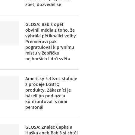
zpět, dozvěděl se
GLOSA: Babiš opět
obvinil média z toho, že
vyhrála pětikoalici volby.
Premiérovi pak
pogratuloval k prvnímu
místu v žebříčku
nejhorších lídrů světa
Americký řetězec stahuje
z prodeje LGBTQ
produkty. Zákazníci je
házeli po podlaze a
konfrontovali s nimi
personál
GLOSA: Znalec Čapka a
Haška aneb Babiš si chtěl