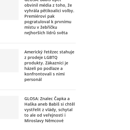
obvinil média z toho, že
vyhrála pětikoalici volby.
Premiérovi pak
pogratuloval k prvnímu
místu v žebříčku
nejhorších lídrů světa
Americký řetězec stahuje
z prodeje LGBTQ
produkty. Zákazníci je
házeli po podlaze a
konfrontovali s nimi
personál
GLOSA: Znalec Čapka a
Haška aneb Babiš si chtěl
vystřelit z vlády, schytal
to ale od veřejnosti i
Miroslavy Němcové