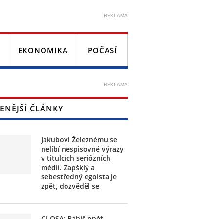
REKLAMA
EKONOMIKA
POČASÍ
REKLAMA
ENĚJŠÍ ČLÁNKY
Jakubovi Železnému se
nelíbí nespisovné výrazy
v titulcích seriózních
médií. Zapšklý a
sebestředný egoista je
zpět, dozvěděl se
GLOSA: Babiš opět