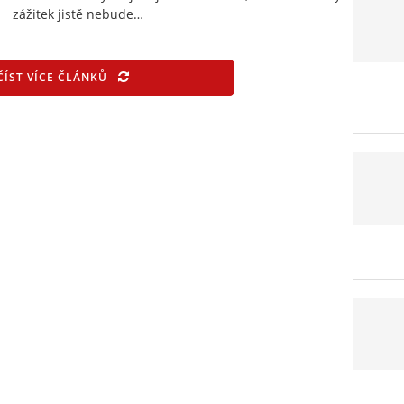
zážitek jistě nebude…
ČÍST VÍCE ČLÁNKŮ