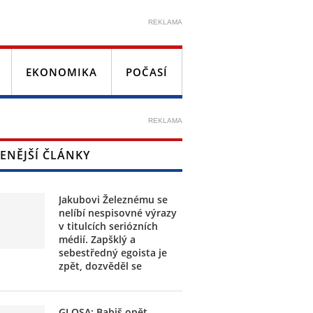
REKLAMA
EKONOMIKA
POČASÍ
REKLAMA
ENĚJŠÍ ČLÁNKY
Jakubovi Železnému se
nelíbí nespisovné výrazy
v titulcích seriózních
médií. Zapšklý a
sebestředný egoista je
zpět, dozvěděl se
GLOSA: Babiš opět