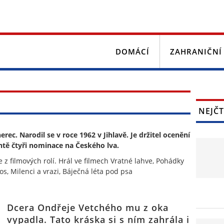
DOMÁCÍ
ZAHRANIČNÍ
NEJČT
ec. Narodil se v roce 1962 v Jihlavě. Je držitel ocenění
tě čtyři nominace na Českého lva.
 z filmových rolí. Hrál ve filmech Vratné lahve, Pohádky
os, Milenci a vrazi, Báječná léta pod psa
Dcera Ondřeje Vetchého mu z oka
vypadla. Tato kráska si s ním zahrála i