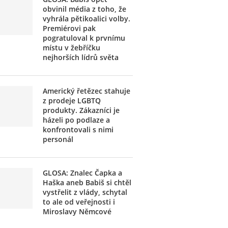
obvinil média z toho, že
vyhrála pětikoalici volby.
Premiérovi pak
pogratuloval k prvnímu
místu v žebříčku
nejhorších lídrů světa
Americký řetězec stahuje
z prodeje LGBTQ
produkty. Zákazníci je
házeli po podlaze a
konfrontovali s nimi
personál
GLOSA: Znalec Čapka a
Haška aneb Babiš si chtěl
vystřelit z vlády, schytal
to ale od veřejnosti i
Miroslavy Němcové