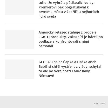
toho, že vyhrála pětikoalici volby.
Premiérovi pak pogratuloval k
prvnímu místu v žebříčku nejhorších
lídrů světa
Americký řetězec stahuje z prodeje
LGBTQ produkty. Zákazníci je házeli po
podlaze a konfrontovali s nimi
personál
GLOSA: Znalec Čapka a Haška aneb
Babiš si chtěl vystřelit z vlády, schytal
to ale od veřejnosti i Miroslavy
Němcové
REKLAMA