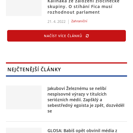
Kaliňáka ze založení zločinecké
skupiny. O stíhání Fica musí
rozhodnout parlament
Zahraniční
21. 4. 2022
NAČÍST VÍCE ČLÁNKŮ
NEJČTENĚJŠÍ ČLÁNKY
Jakubovi Železnému se nelíbí
nespisovné výrazy v titulcích
seriózních médií. Zapšklý a
sebestředný egoista je zpět, dozvěděl
se
GLOSA: Babiš opět obvinil média z