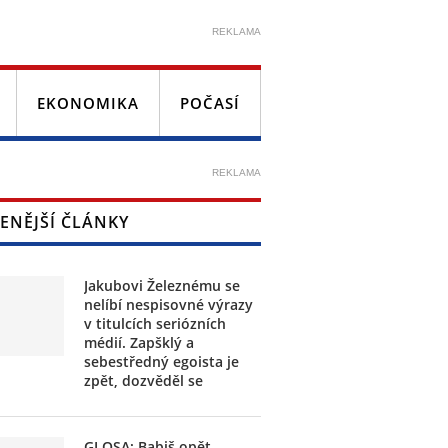
REKLAMA
EKONOMIKA
POČASÍ
REKLAMA
ENĚJŠÍ ČLÁNKY
Jakubovi Železnému se
nelíbí nespisovné výrazy
v titulcích seriózních
médií. Zapšklý a
sebestředný egoista je
zpět, dozvěděl se
GLOSA: Babiš opět