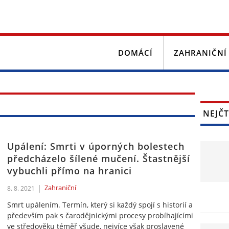
DOMÁCÍ
ZAHRANIČNÍ
NEJČT
Upálení: Smrti v úporných bolestech
předcházelo šílené mučení. Štastnější
vybuchli přímo na hranici
Zahraniční
8. 8. 2021
Smrt upálením. Termín, který si každý spojí s historií a
především pak s čarodějnickými procesy probíhajícími
ve středověku téměř všude, nejvíce však proslavené