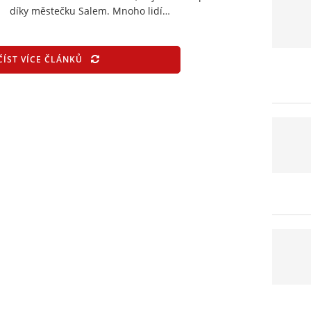
díky městečku Salem. Mnoho lidí…
ČÍST VÍCE ČLÁNKŮ