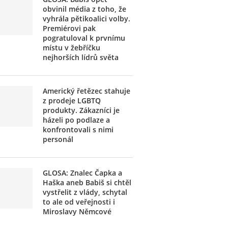
obvinil média z toho, že
vyhrála pětikoalici volby.
Premiérovi pak
pogratuloval k prvnímu
místu v žebříčku
nejhorších lídrů světa
Americký řetězec stahuje
z prodeje LGBTQ
produkty. Zákazníci je
házeli po podlaze a
konfrontovali s nimi
personál
GLOSA: Znalec Čapka a
Haška aneb Babiš si chtěl
vystřelit z vlády, schytal
to ale od veřejnosti i
Miroslavy Němcové