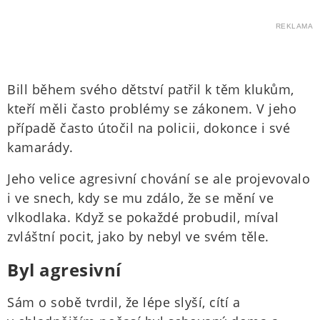
REKLAMA
Bill během svého dětství patřil k těm klukům,
kteří měli často problémy se zákonem. V jeho
případě často útočil na policii, dokonce i své
kamarády.
Jeho velice agresivní chování se ale projevovalo
i ve snech, kdy se mu zdálo, že se mění ve
vlkodlaka. Když se pokaždé probudil, míval
zvláštní pocit, jako by nebyl ve svém těle.
Byl agresivní
Sám o sobě tvrdil, že lépe slyší, cítí a