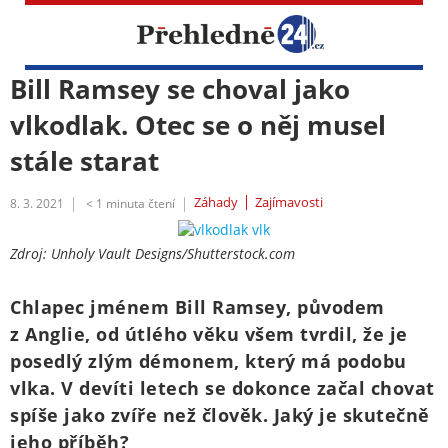
Bill Ramsey se choval jako
vlkodlak. Otec se o něj musel
stále starat
Záhady
Zajímavosti
8. 3. 2021
< 1
minuta čtení
Zdroj: Unholy Vault Designs/Shutterstock.com
Chlapec jménem Bill Ramsey, původem
z Anglie, od útlého věku všem tvrdil, že je
posedlý zlým démonem, který má podobu
vlka. V devíti letech se dokonce začal chovat
spíše jako zvíře než člověk. Jaký je skutečně
jeho příběh?