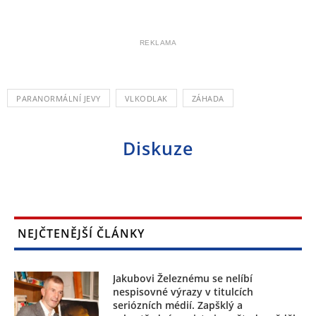
REKLAMA
PARANORMÁLNÍ JEVY
VLKODLAK
ZÁHADA
Diskuze
NEJČTENĚJŠÍ ČLÁNKY
Jakubovi Železnému se nelíbí
nespisovné výrazy v titulcích
seriózních médií. Zapšklý a