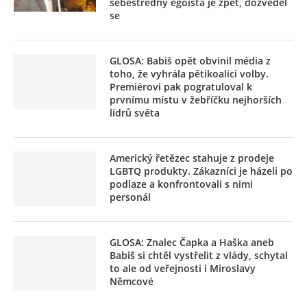
sebestředný egoista je zpět, dozvěděl
se
GLOSA: Babiš opět obvinil média z
toho, že vyhrála pětikoalici volby.
Premiérovi pak pogratuloval k
prvnímu místu v žebříčku nejhorších
lídrů světa
Americký řetězec stahuje z prodeje
LGBTQ produkty. Zákazníci je házeli po
podlaze a konfrontovali s nimi
personál
GLOSA: Znalec Čapka a Haška aneb
Babiš si chtěl vystřelit z vlády, schytal
to ale od veřejnosti i Miroslavy
Němcové