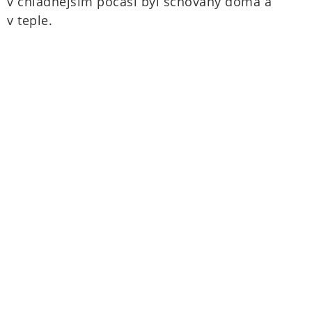
v chladnějším počasí byl schovaný doma a
v teple.