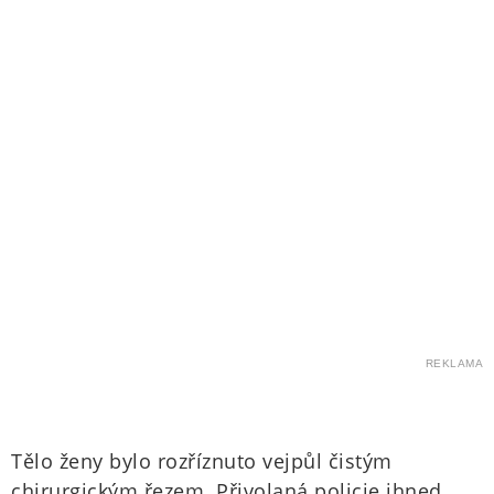
REKLAMA
Tělo ženy bylo rozříznuto vejpůl čistým
chirurgickým řezem. Přivolaná policie ihned