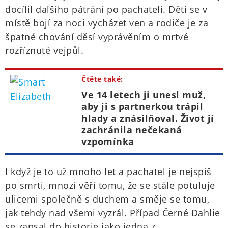
docílil dalšího pátrání po pachateli. Děti se v
místě bojí za noci vycházet ven a rodiče je za
špatné chování děsí vyprávěním o mrtvé
rozříznuté vejpůl.
Čtěte také:
Ve 14 letech ji unesl muž,
aby ji s partnerkou trápil
hlady a znásilňoval. Život jí
zachránila nečekaná
vzpomínka
I když je to už mnoho let a pachatel je nejspíš
po smrti, mnozí věří tomu, že se stále potuluje
ulicemi společně s duchem a směje se tomu,
jak tehdy nad všemi vyzrál. Případ Černé Dahlie
se zapsal do historie jako jedna z