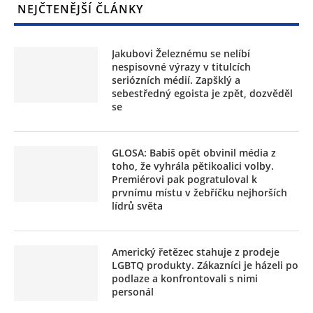
NEJČTENĚJŠÍ ČLÁNKY
Jakubovi Železnému se nelíbí
nespisovné výrazy v titulcích
seriózních médií. Zapšklý a
sebestředný egoista je zpět, dozvěděl
se
GLOSA: Babiš opět obvinil média z
toho, že vyhrála pětikoalici volby.
Premiérovi pak pogratuloval k
prvnímu místu v žebříčku nejhorších
lídrů světa
Americký řetězec stahuje z prodeje
LGBTQ produkty. Zákazníci je házeli po
podlaze a konfrontovali s nimi
personál