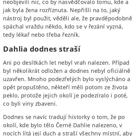
neobjevili nic, co by nasvědčovalo tomu, kde a
jak byla žena rozříznuta. Nepřišli na to, jaký
nástroj byl použit, věděli ale, že pravděpodobně
spáchal vraždu někdo, kdo se v řezání vyzná,
tedy lékař nebo třeba řezník.
Dahlia dodnes straší
Ani po desítkách let nebyl vrah nalezen. Případ
byl několikrát odložen a dodnes nebyl oficiálně
uzavřen. Mnoho podezřelých bylo vyslýcháno a
opět propuštěno, někteří měli potom ze života
peklo, protože jejich okolí je podezíralo i poté,
co byli viny zbaveni.
Dodnes se navíc tradují historky o tom, že po
okolí, kde bylo tělo Černé Dahlie nalezeno, v
nocích lítá její duch a straší všechny místní, aby