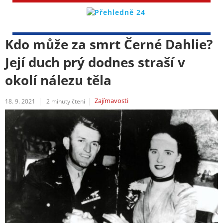
Kdo může za smrt Černé Dahlie?
Její duch prý dodnes straší v
okolí nálezu těla
Zajímavosti
18. 9. 2021
2
minuty čtení