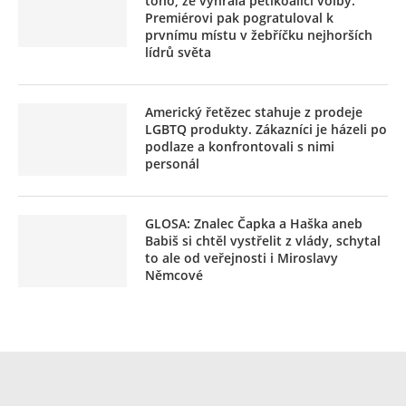
toho, že vyhrála pětikoalici volby.
Premiérovi pak pogratuloval k
prvnímu místu v žebříčku nejhorších
lídrů světa
Americký řetězec stahuje z prodeje
LGBTQ produkty. Zákazníci je házeli po
podlaze a konfrontovali s nimi
personál
GLOSA: Znalec Čapka a Haška aneb
Babiš si chtěl vystřelit z vlády, schytal
to ale od veřejnosti i Miroslavy
Němcové