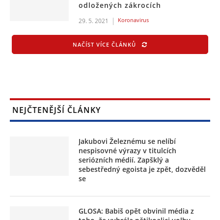
odložených zákrocích
Koronavirus
29. 5. 2021
NAČÍST VÍCE ČLÁNKŮ
NEJČTENĚJŠÍ ČLÁNKY
Jakubovi Železnému se nelíbí
nespisovné výrazy v titulcích
seriózních médií. Zapšklý a
sebestředný egoista je zpět, dozvěděl
se
GLOSA: Babiš opět obvinil média z