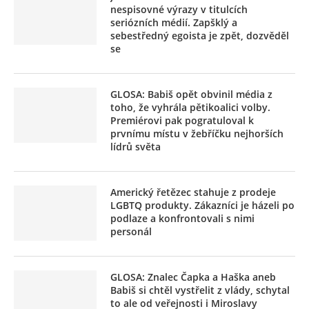
nespisovné výrazy v titulcích
seriózních médií. Zapšklý a
sebestředný egoista je zpět, dozvěděl
se
GLOSA: Babiš opět obvinil média z
toho, že vyhrála pětikoalici volby.
Premiérovi pak pogratuloval k
prvnímu místu v žebříčku nejhorších
lídrů světa
Americký řetězec stahuje z prodeje
LGBTQ produkty. Zákazníci je házeli po
podlaze a konfrontovali s nimi
personál
GLOSA: Znalec Čapka a Haška aneb
Babiš si chtěl vystřelit z vlády, schytal
to ale od veřejnosti i Miroslavy