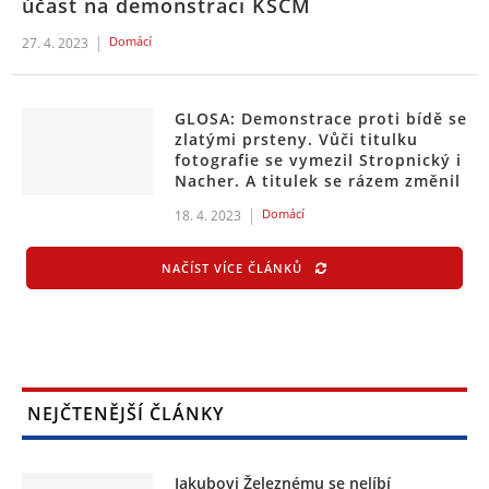
účast na demonstraci KSČM
Domácí
27. 4. 2023
GLOSA: Demonstrace proti bídě se
zlatými prsteny. Vůči titulku
fotografie se vymezil Stropnický i
Nacher. A titulek se rázem změnil
Domácí
18. 4. 2023
NAČÍST VÍCE ČLÁNKŮ
NEJČTENĚJŠÍ ČLÁNKY
Jakubovi Železnému se nelíbí