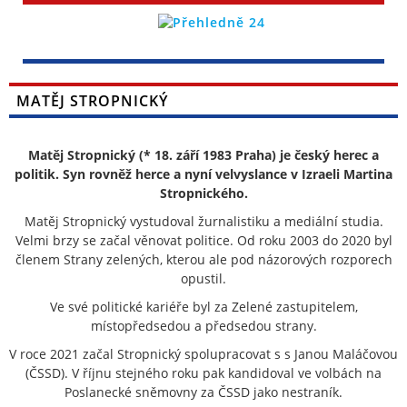
MATĚJ STROPNICKÝ
Matěj Stropnický (* 18. září 1983 Praha) je český herec a
politik. Syn rovněž herce a nyní velvyslance v Izraeli Martina
Stropnického.
Matěj Stropnický vystudoval žurnalistiku a mediální studia.
Velmi brzy se začal věnovat politice. Od roku 2003 do 2020 byl
členem Strany zelených, kterou ale pod názorových rozporech
opustil.
Ve své politické kariéře byl za Zelené zastupitelem,
místopředsedou a předsedou strany.
V roce 2021 začal Stropnický spolupracovat s s Janou Maláčovou
(ČSSD). V říjnu stejného roku pak kandidoval ve volbách na
Poslanecké sněmovny za ČSSD jako nestraník.