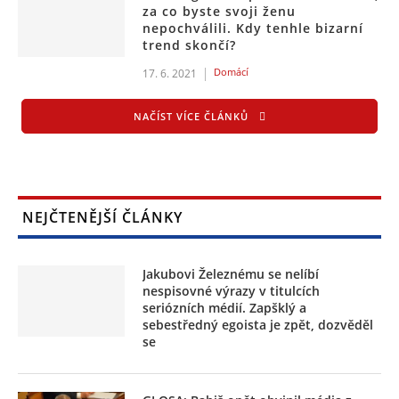
za co byste svoji ženu
nepochválili. Kdy tenhle bizarní
trend skončí?
Domácí
17. 6. 2021
NAČÍST VÍCE ČLÁNKŮ
NEJČTENĚJŠÍ ČLÁNKY
Jakubovi Železnému se nelíbí
nespisovné výrazy v titulcích
seriózních médií. Zapšklý a
sebestředný egoista je zpět, dozvěděl
se