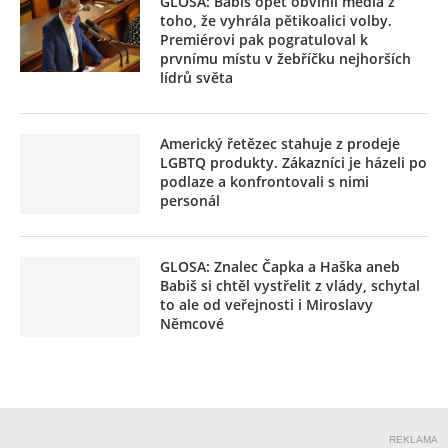
GLOSA: Babiš opět obvinil média z
toho, že vyhrála pětikoalici volby.
Premiérovi pak pogratuloval k
prvnímu místu v žebříčku nejhorších
lídrů světa
Americký řetězec stahuje z prodeje
LGBTQ produkty. Zákazníci je házeli po
podlaze a konfrontovali s nimi
personál
GLOSA: Znalec Čapka a Haška aneb
Babiš si chtěl vystřelit z vlády, schytal
to ale od veřejnosti i Miroslavy
Němcové
REKLAMA