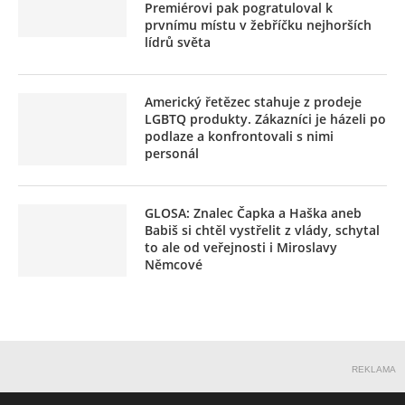
Premiérovi pak pogratuloval k
prvnímu místu v žebříčku nejhorších
lídrů světa
Americký řetězec stahuje z prodeje
LGBTQ produkty. Zákazníci je házeli po
podlaze a konfrontovali s nimi
personál
GLOSA: Znalec Čapka a Haška aneb
Babiš si chtěl vystřelit z vlády, schytal
to ale od veřejnosti i Miroslavy
Němcové
REKLAMA