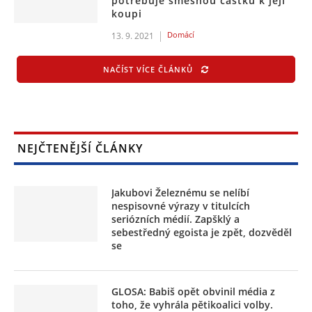
potřebuje směšnou částku k její
koupi
Domácí
13. 9. 2021
NAČÍST VÍCE ČLÁNKŮ
NEJČTENĚJŠÍ ČLÁNKY
Jakubovi Železnému se nelíbí
nespisovné výrazy v titulcích
seriózních médií. Zapšklý a
sebestředný egoista je zpět, dozvěděl
se
GLOSA: Babiš opět obvinil média z
toho, že vyhrála pětikoalici volby.