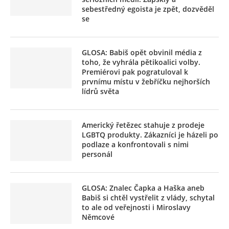
sebestředný egoista je zpět, dozvěděl
se
GLOSA: Babiš opět obvinil média z
toho, že vyhrála pětikoalici volby.
Premiérovi pak pogratuloval k
prvnímu místu v žebříčku nejhorších
lídrů světa
Americký řetězec stahuje z prodeje
LGBTQ produkty. Zákazníci je házeli po
podlaze a konfrontovali s nimi
personál
GLOSA: Znalec Čapka a Haška aneb
Babiš si chtěl vystřelit z vlády, schytal
to ale od veřejnosti i Miroslavy
Němcové