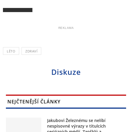
REKLAMA
LÉTO
ZDRAVÍ
Diskuze
NEJČTENĚJŠÍ ČLÁNKY
Jakubovi Železnému se nelíbí
nespisovné výrazy v titulcích
seriózních médií. Zapšklý a