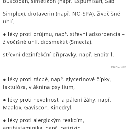
buscopan, simetikon (např. Espumisan, Sab
Simplex), drotaverin (např. NO-SPA), živočišné
uhlí,
● léky proti průjmu, např. střevní adsorbencia –
živočišné uhlí, diosmektit (Smecta),
střevní dezinfekční přípravky, např. Enditril,
REKLAMA
● léky proti zácpě, např. glycerinové čípky,
laktulóza, vláknina psyllium,
● léky proti nevolnosti a pálení žáhy, např.
Maalox, Gaviscon, Kinedryl,
● léky proti alergickým reakcím,
antihistaminika, např. cetirizin,