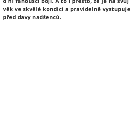
o ni fanoušci bojí. A to i přesto, že je na svůj
věk ve skvělé kondici a pravidelně vystupuje
před davy nadšenců.