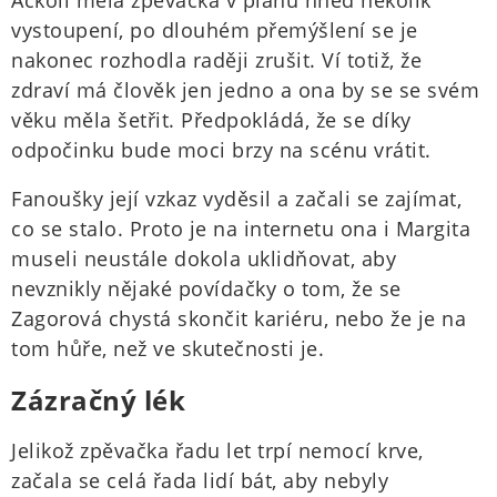
Ačkoli měla zpěvačka v plánu hned několik
vystoupení, po dlouhém přemýšlení se je
nakonec rozhodla raději zrušit. Ví totiž, že
zdraví má člověk jen jedno a ona by se se svém
věku měla šetřit. Předpokládá, že se díky
odpočinku bude moci brzy na scénu vrátit.
Fanoušky její vzkaz vyděsil a začali se zajímat,
co se stalo. Proto je na internetu ona i Margita
museli neustále dokola uklidňovat, aby
nevznikly nějaké povídačky o tom, že se
Zagorová chystá skončit kariéru, nebo že je na
tom hůře, než ve skutečnosti je.
Zázračný lék
Jelikož zpěvačka řadu let trpí nemocí krve,
začala se celá řada lidí bát, aby nebyly