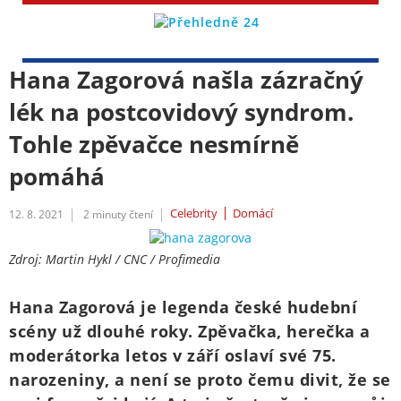
Hana Zagorová našla zázračný
lék na postcovidový syndrom.
Tohle zpěvačce nesmírně
pomáhá
Celebrity
Domácí
12. 8. 2021
2
minuty čtení
Zdroj: Martin Hykl / CNC / Profimedia
Hana Zagorová je legenda české hudební
scény už dlouhé roky. Zpěvačka, herečka a
moderátorka letos v září oslaví své 75.
narozeniny, a není se proto čemu divit, že se