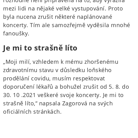
rozhodně není připravena na to, aby vyrazila
mezi lidi na nějaké velké vystupování. Proto
byla nucena zrušit některé naplánované
koncerty. Tím ale samozřejmě vyděsila mnohé
fanoušky.
Je mi to strašně líto
„Moji milí, vzhledem k mému zhoršenému
zdravotnímu stavu v důsledku loňského
prodělání covidu, musím respektovat
doporučení lékařů a bohužel zrušit od 5. 8. do
30. 10 .2021 veškeré svoje koncerty. Je mi to
strašně líto,“ napsala Zagorová na svých
oficiálních stránkách.