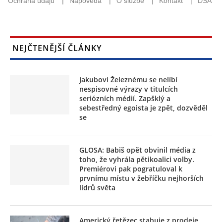
NEJČTENĚJŠÍ ČLÁNKY
Jakubovi Železnému se nelíbí
nespisovné výrazy v titulcích
seriózních médií. Zapšklý a
sebestředný egoista je zpět, dozvěděl
se
GLOSA: Babiš opět obvinil média z
toho, že vyhrála pětikoalici volby.
Premiérovi pak pogratuloval k
prvnímu místu v žebříčku nejhorších
lídrů světa
Americký řetězec stahuje z prodeje