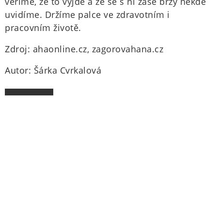
věříme, že to vyjde a že se s ní zase brzy někde
uvidíme. Držíme palce ve zdravotním i
pracovním životě.
Zdroj: ahaonline.cz, zagorovahana.cz
Autor: Šárka Cvrkalová