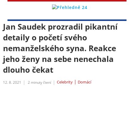
Jan Saudek prozradil pikantní
detaily o početí svého
nemanželského syna. Reakce
jeho ženy na sebe nenechala
dlouho čekat
Celebrity
Domácí
12. 8. 2021
2
minuty čtení