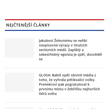
NEJČTENĚJŠÍ ČLÁNKY
Jakubovi Železnému se nelíbí
nespisovné výrazy v titulcích
seriózních médií. Zapšklý a
sebestředný egoista je zpět, dozvěděl
se
GLOSA: Babiš opět obvinil média z
toho, že vyhrála pětikoalici volby.
Premiérovi pak pogratuloval k
prvnímu místu v žebříčku nejhorších
lídrů světa