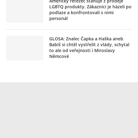
Americký řetězec stahuje z prodeje
LGBTQ produkty. Zákazníci je házeli po
podlaze a konfrontovali s nimi
personál
GLOSA: Znalec Čapka a Haška aneb
Babiš si chtěl vystřelit z vlády, schytal
to ale od veřejnosti i Miroslavy
Němcové