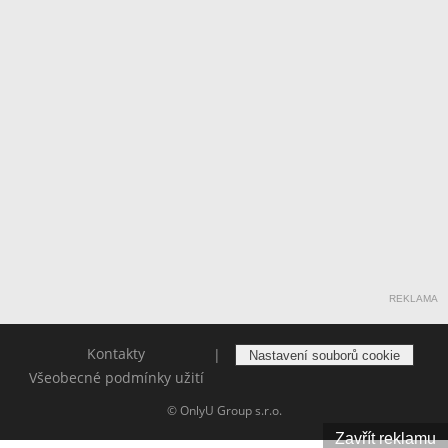
REKLAMA
Kontakty
|
Nastavení souborů cookie
Všeobecné podmínky užití
© OnlyU Group s.r.o.
Zavřít reklamu