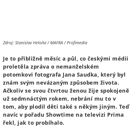
Zdroj: Stanislav Heloňa / MAFRA / Profimedia
Je to přibližně měsíc a půl, co českými médii
proletěla zpráva o nemanželském
potomkovi fotografa Jana Saudka, který byl
znám svým nevázaným způsobem života.
Ačkoliv se svou čtvrtou ženou žije spokojeně
už sedmnáctým rokem, nebrání mu to v
tom, aby plodil děti také s někým jiným. Teď
navíc v pořadu Showtime na televizi Prima
řekl, jak to probíhalo.