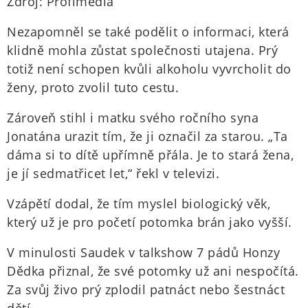
Zdroj: Profimedia
Nezapomněl se také podělit o informaci, která
klidně mohla zůstat společnosti utajena. Prý
totiž není schopen kvůli alkoholu vyvrcholit do
ženy, proto zvolil tuto cestu.
Zároveň stihl i matku svého ročního syna
Jonatána urazit tím, že ji označil za starou. „Ta
dáma si to dítě upřímně přála. Je to stará žena,
je jí sedmatřicet let,“ řekl v televizi.
Vzápětí dodal, že tím myslel biologický věk,
který už je pro početí potomka brán jako vyšší.
V minulosti Saudek v talkshow 7 pádů Honzy
Dědka přiznal, že své potomky už ani nespočítá.
Za svůj živo prý zplodil patnáct nebo šestnáct