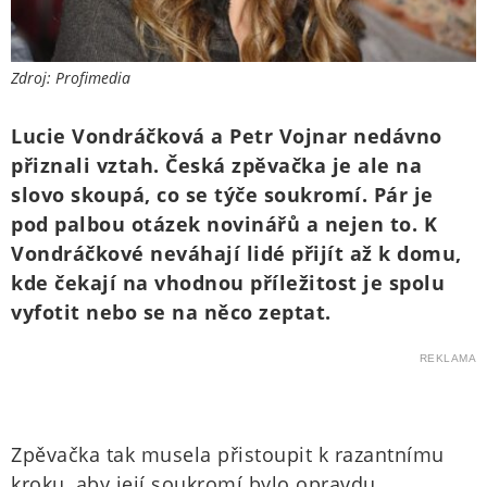
Zdroj: Profimedia
Lucie Vondráčková a Petr Vojnar nedávno
přiznali vztah. Česká zpěvačka je ale na
slovo skoupá, co se týče soukromí. Pár je
pod palbou otázek novinářů a nejen to. K
Vondráčkové neváhají lidé přijít až k domu,
kde čekají na vhodnou příležitost je spolu
vyfotit nebo se na něco zeptat.
REKLAMA
Zpěvačka tak musela přistoupit k razantnímu
kroku, aby její soukromí bylo opravdu