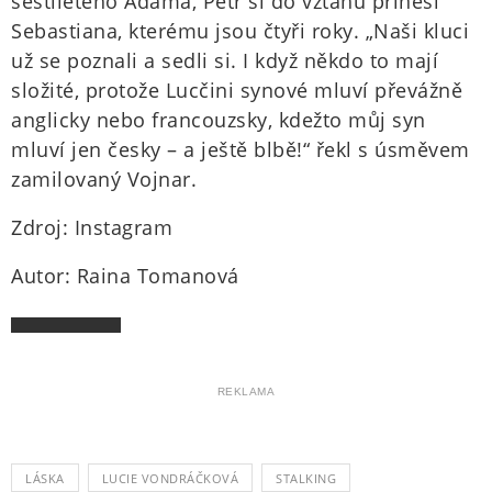
šestiletého Adama, Petr si do vztahu přinesl
Sebastiana, kterému jsou čtyři roky. „Naši kluci
už se poznali a sedli si. I když někdo to mají
složité, protože Lucčini synové mluví převážně
anglicky nebo francouzsky, kdežto můj syn
mluví jen česky – a ještě blbě!“ řekl s úsměvem
zamilovaný Vojnar.
Zdroj: Instagram
Autor: Raina Tomanová
REKLAMA
LÁSKA
LUCIE VONDRÁČKOVÁ
STALKING