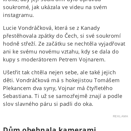
soukromé, jak ukázala ve videu na svém
instagramu.
Lucie Vondráčková, která se z Kanady
přestěhovala zpátky do Čech, si své soukromí
hodně střeží. Ze začátku se nechtěla vyjadřovat
ani ke svému novému vztahu, kdy se dala do
kupy s moderátorem Petrem Vojnarem.
Ušetřit tak chtěla nejen sebe, ale také jejich
děti. Vondráčková má s hokejistou Tomášem
Plekancem dva syny, Vojnar má čtyřletého
Sebastiana. Ti už se samozřejmě znají a podle
slov slavného páru si padli do oka.
REKLAMA
Dům obehnala kamerami