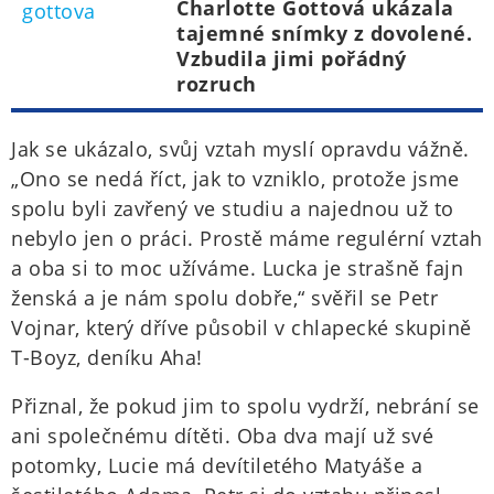
Charlotte Gottová ukázala
tajemné snímky z dovolené.
Vzbudila jimi pořádný
rozruch
Jak se ukázalo, svůj vztah myslí opravdu vážně.
„Ono se nedá říct, jak to vzniklo, protože jsme
spolu byli zavřený ve studiu a najednou už to
nebylo jen o práci. Prostě máme regulérní vztah
a oba si to moc užíváme. Lucka je strašně fajn
ženská a je nám spolu dobře,“ svěřil se Petr
Vojnar, který dříve působil v chlapecké skupině
T-Boyz, deníku Aha!
Přiznal, že pokud jim to spolu vydrží, nebrání se
ani společnému dítěti. Oba dva mají už své
potomky, Lucie má devítiletého Matyáše a