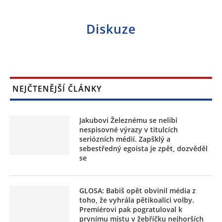
Diskuze
NEJČTENĚJŠÍ ČLÁNKY
Jakubovi Železnému se nelíbí
nespisovné výrazy v titulcích
seriózních médií. Zapšklý a
sebestředný egoista je zpět, dozvěděl
se
GLOSA: Babiš opět obvinil média z
toho, že vyhrála pětikoalici volby.
Premiérovi pak pogratuloval k
prvnímu místu v žebříčku nejhorších