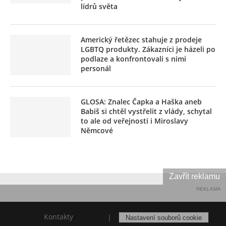
lídrů světa
Americký řetězec stahuje z prodeje
LGBTQ produkty. Zákazníci je házeli po
podlaze a konfrontovali s nimi
personál
GLOSA: Znalec Čapka a Haška aneb
Babiš si chtěl vystřelit z vlády, schytal
to ale od veřejnosti i Miroslavy
Němcové
Zavřít reklamu
REKLAMA
Kontakty
|
Nastavení souborů cookie