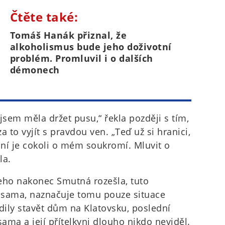
Čtěte také:
Tomáš Hanák přiznal, že
alkoholismus bude jeho doživotní
problém. Promluvil i o dalších
démonech
jsem měla držet pusu,“ řekla později s tím,
 to vyjít s pravdou ven. „Teď už si hranici,
 ní je cokoli o mém soukromí. Mluvit o
la.
eho nakonec Smutná rozešla, tuto
 sama, naznačuje tomu pouze situace
ezdily stavět dům na Klatovsku, poslední
sama a její přítelkyni dlouho nikdo neviděl.