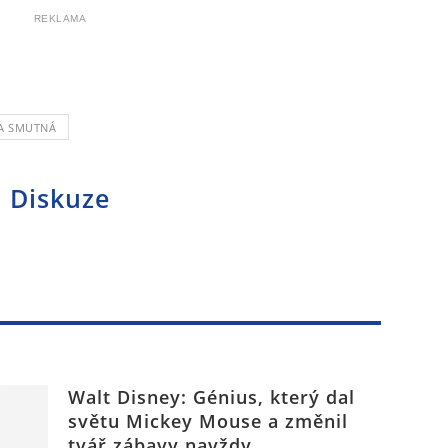
REKLAMA
KA SMUTNÁ
Diskuze
Walt Disney: Génius, který dal
světu Mickey Mouse a změnil
tvář zábavy navždy