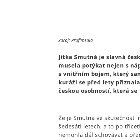
Zdroj: Profimedia
Jitka Smutná je slavná čes
musela potýkat nejen s náp
s vnitřním bojem, který sa
kuráži se před lety přiznala
českou osobností, která se
Že je Smutná ve skutečnosti 
šedesáti letech, a to po třice
nemohla dál schovávat a před