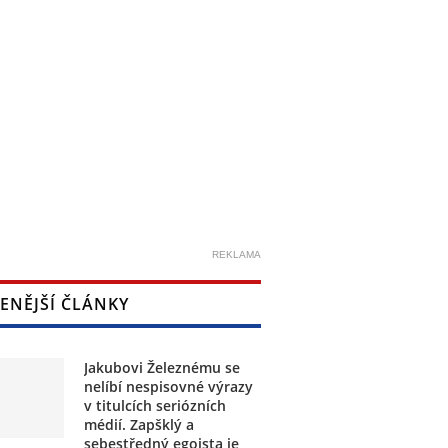
REKLAMA
ENĚJŠÍ ČLÁNKY
Jakubovi Železnému se
nelíbí nespisovné výrazy
v titulcích seriózních
médií. Zapšklý a
sebestředný egoista je