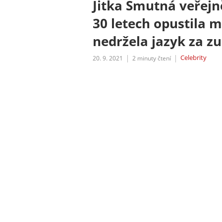
Jitka Smutná veřejně
30 letech opustila m
nedržela jazyk za z
Celebrity
20. 9. 2021
2
minuty čtení