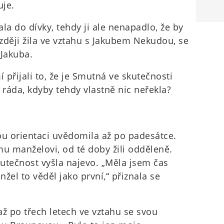
uje.
la do dívky, tehdy ji ale nenapadlo, že by
zději žila ve vztahu s Jakubem Nekudou, se
 Jakuba.
í přijali to, že je Smutná ve skutečnosti
 ráda, kdyby tehdy vlastně nic neřekla?
ou orientaci uvědomila až po padesátce.
mu manželovi, od té doby žili odděleně.
kutečnost vyšla najevo. „Měla jsem čas
žel to věděl jako první,“ přiznala se
ž po třech letech ve vztahu se svou