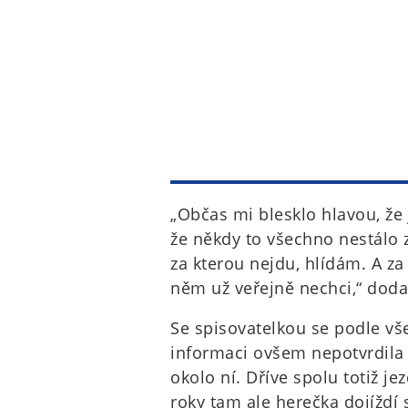
„Občas mi blesklo hlavou, že 
že někdy to všechno nestálo za
za kterou nejdu, hlídám. A za
něm už veřejně nechci,“ doda
Se spisovatelkou se podle vš
informaci ovšem nepotvrdila
okolo ní. Dříve spolu totiž j
roky tam ale herečka dojíždí 