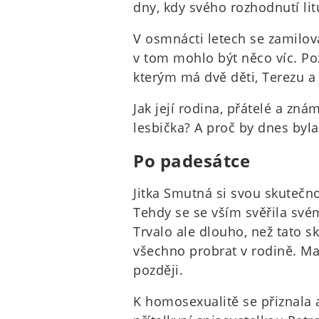
dny, kdy svého rozhodnutí lit
V osmnácti letech se zamilova
v tom mohlo být něco víc. Po
kterým má dvě děti, Terezu a
Jak její rodina, přátelé a znám
lesbička? A proč by dnes byla
Po padesátce
Jitka Smutná si svou skutečn
Tehdy se se vším svěřila své
Trvalo ale dlouho, než tato s
všechno probrat v rodině. Man
později.
K homosexualitě se přiznala a