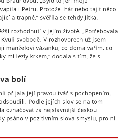
rou Braunovou. „Bylo to jen moje
apila i Petru. Protože lhát nebo tajit něco
ící a trapné,“ svěřila se tehdy Jitka.
ěžší rozhodnutí v jejím životě. „Potřebovala
ě. Kvůli svobodě. V rozhovorech už jsem
uji manželovi vázanku, co doma vařím, co
ky mi lezly krkem,“ dodala s tím, že s
ova bolí
kolí přijala její pravou tvář s pochopením,
 odsoudili. Podle jejích slov se na tom
ala označovat za nejslavnější českou
kdy psáno v pozitivním slova smyslu, pro ni