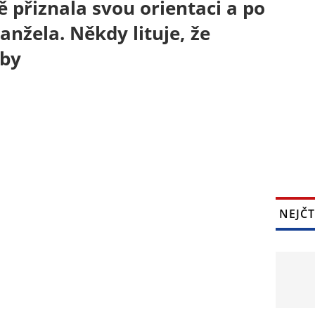
 přiznala svou orientaci a po
anžela. Někdy lituje, že
uby
NEJČT