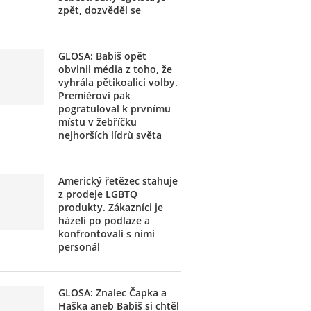
zpět, dozvěděl se
GLOSA: Babiš opět
obvinil média z toho, že
vyhrála pětikoalici volby.
Premiérovi pak
pogratuloval k prvnímu
místu v žebříčku
nejhorších lídrů světa
Americký řetězec stahuje
z prodeje LGBTQ
produkty. Zákazníci je
házeli po podlaze a
konfrontovali s nimi
personál
GLOSA: Znalec Čapka a
Haška aneb Babiš si chtěl