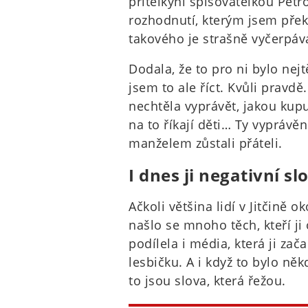
přítelkyní spisovatelkou Pet
rozhodnutí, kterým jsem překv
takového je strašně vyčerpávaj
Dodala, že to pro ni bylo nejt
jsem to ale říct. Kvůli pravd
nechtěla vyprávět, jakou kup
na to říkají děti… Ty vyprávěn
manželem zůstali přáteli.
I dnes ji negativní sl
Ačkoli většina lidí v Jitčině o
našlo se mnoho těch, kteří ji
podílela i média, která ji zač
lesbičku. A i když to bylo ně
to jsou slova, která řežou.