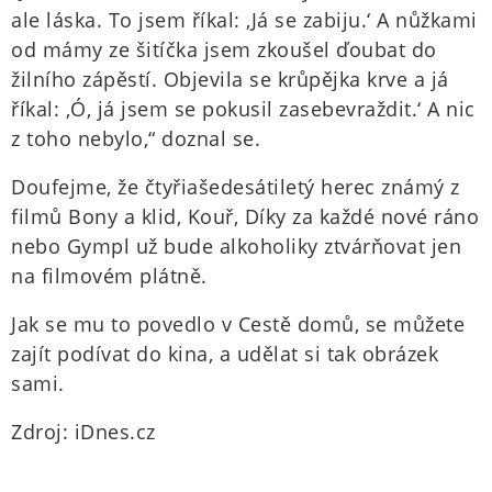
ale láska. To jsem říkal: ‚Já se zabiju.‘ A nůžkami
od mámy ze šitíčka jsem zkoušel ďoubat do
žilního zápěstí. Objevila se krůpějka krve a já
říkal: ‚Ó, já jsem se pokusil zasebevraždit.‘ A nic
z toho nebylo,“ doznal se.
Doufejme, že čtyřiašedesátiletý herec známý z
filmů Bony a klid, Kouř, Díky za každé nové ráno
nebo Gympl už bude alkoholiky ztvárňovat jen
na filmovém plátně.
Jak se mu to povedlo v Cestě domů, se můžete
zajít podívat do kina, a udělat si tak obrázek
sami.
Zdroj: iDnes.cz