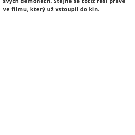
svých démonech. Stejné se totiž řeší právě
ve filmu, který už vstoupil do kin.