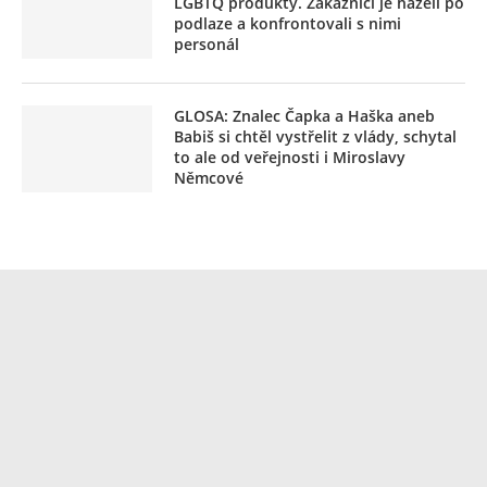
LGBTQ produkty. Zákazníci je házeli po
podlaze a konfrontovali s nimi
personál
GLOSA: Znalec Čapka a Haška aneb
Babiš si chtěl vystřelit z vlády, schytal
to ale od veřejnosti i Miroslavy
Němcové