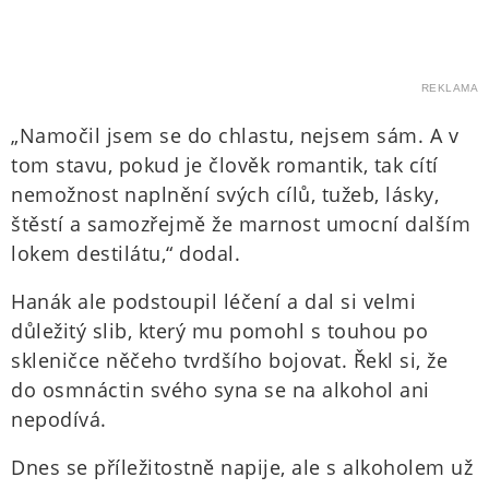
REKLAMA
„Namočil jsem se do chlastu, nejsem sám. A v
tom stavu, pokud je člověk romantik, tak cítí
nemožnost naplnění svých cílů, tužeb, lásky,
štěstí a samozřejmě že marnost umocní dalším
lokem destilátu,“ dodal.
Hanák ale podstoupil léčení a dal si velmi
důležitý slib, který mu pomohl s touhou po
skleničce něčeho tvrdšího bojovat. Řekl si, že
do osmnáctin svého syna se na alkohol ani
nepodívá.
Dnes se příležitostně napije, ale s alkoholem už