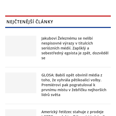
NEJČTENĚJŠÍ ČLÁNKY
Jakubovi Železnému se nelíbí
nespisovné výrazy v titulcích
seriózních médií. Zapšklý a
sebestředný egoista je zpět, dozvěděl
se
GLOSA: Babiš opět obvinil média z
toho, že vyhrála pětikoalici volby.
Premiérovi pak pogratuloval k
prvnímu místu v žebříčku nejhorších
lídrů světa
Americký řetězec stahuje z prodeje