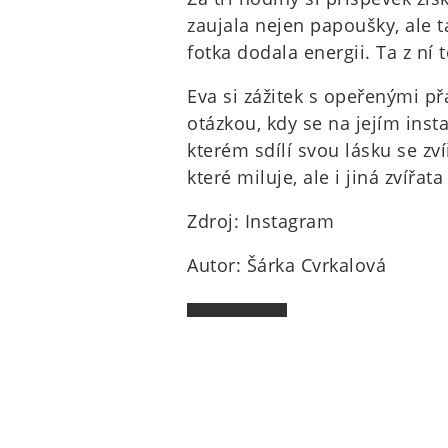
zaujala nejen papoušky, ale 
fotka dodala energii. Ta z ní t
Eva si zážitek s opeřenými př
otázkou, kdy se na jejím inst
kterém sdílí svou lásku se zv
které miluje, ale i jiná zvířat
Zdroj: Instagram
Autor: Šárka Cvrkalová