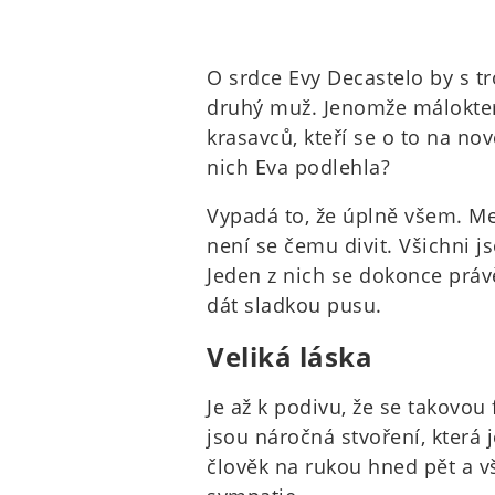
O srdce Evy Decastelo by s t
druhý muž. Jenomže málokterý
krasavců, kteří se o to na no
nich Eva podlehla?
Vypadá to, že úplně všem. Me
není se čemu divit. Všichni js
Jeden z nich se dokonce práv
dát sladkou pusu.
Veliká láska
Je až k podivu, že se takovou 
jsou náročná stvoření, která j
člověk na rukou hned pět a vši