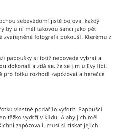
rochou sebevědomí jistě bojoval každý
 by u ní měl takovou šanci jako pět
vě zveřejněné fotografii pokouší. Kterému z
zi papoušky si totiž nedovede vybrat a
ou dokonalí a zdá se, že se jim u Evy líbí.
ě pro fotku rozhodl zapózovat a herečce
fotku vlastně podařilo vyfotit. Papoušci
en těžko vydrží v klidu. A aby jich měl
chni zapózovali, musí si získat jejich