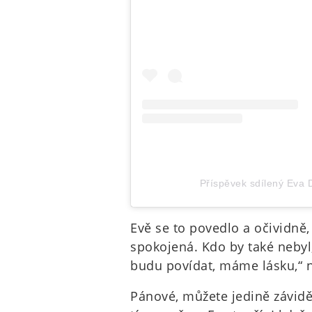
Příspěvek sdílený Eva 
Evě se to povedlo a očividně, 
spokojená. Kdo by také nebyl,
budu povídat, máme lásku,“ n
Pánové, můžete jedině závidět