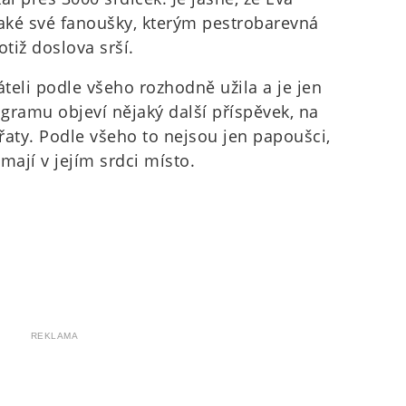
také své fanoušky, kterým pestrobarevná
otiž doslova srší.
áteli podle všeho rozhodně užila a je jen
agramu objeví nějaký další příspěvek, na
ířaty. Podle všeho to nejsou jen papoušci,
a mají v jejím srdci místo.
REKLAMA