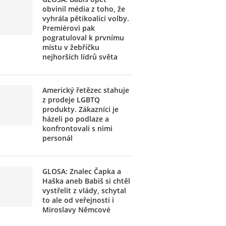
obvinil média z toho, že
vyhrála pětikoalici volby.
Premiérovi pak
pogratuloval k prvnímu
místu v žebříčku
nejhorších lídrů světa
Americký řetězec stahuje
z prodeje LGBTQ
produkty. Zákazníci je
házeli po podlaze a
konfrontovali s nimi
personál
GLOSA: Znalec Čapka a
Haška aneb Babiš si chtěl
vystřelit z vlády, schytal
to ale od veřejnosti i
Miroslavy Němcové