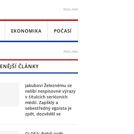
REKLAMA
EKONOMIKA
POČASÍ
REKLAMA
ENĚJŠÍ ČLÁNKY
Jakubovi Železnému se
nelíbí nespisovné výrazy
v titulcích seriózních
médií. Zapšklý a
sebestředný egoista je
zpět, dozvěděl se
GLOSA: Babiš opět