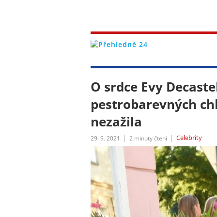
O srdce Evy Decaste
pestrobarevných chl
nezažila
Celebrity
29. 9. 2021
2
minuty čtení