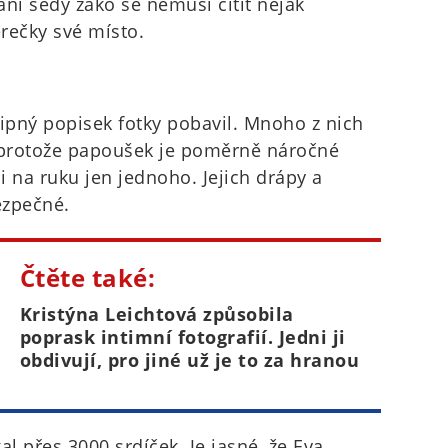
ani šedý žako se nemusí cítit nějak
erečky své místo.
vtipný popisek fotky pobavil. Mnoho z nich
, protože papoušek je poměrně náročné
si na ruku jen jednoho. Jejich drápy a
ezpečné.
Čtěte také:
Kristýna Leichtová způsobila
poprask intimní fotografií. Jedni ji
obdivují, pro jiné už je to za hranou
kal přes 3000 srdíček. Je jasné, že Eva