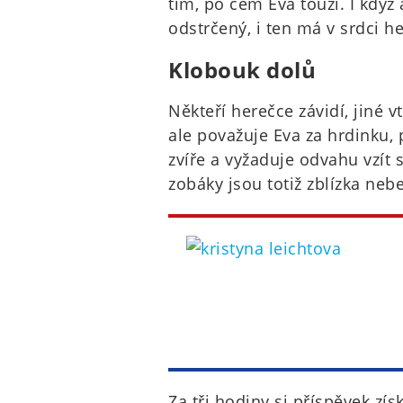
tím, po čem Eva touží. I když 
odstrčený, i ten má v srdci h
Klobouk dolů
Někteří herečce závidí, jiné 
ale považuje Eva za hrdinku
zvíře a vyžaduje odvahu vzít 
zobáky jsou totiž zblízka neb
Za tři hodiny si příspěvek zís