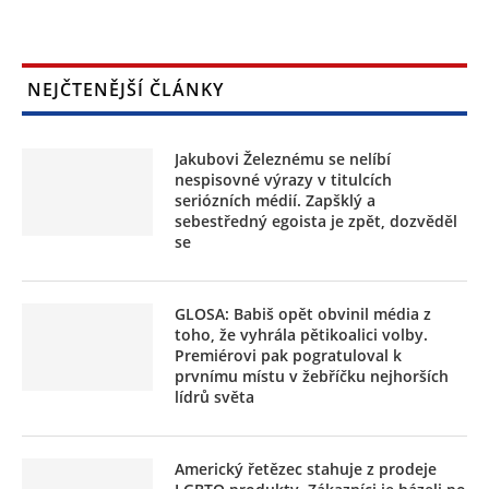
NEJČTENĚJŠÍ ČLÁNKY
Jakubovi Železnému se nelíbí
nespisovné výrazy v titulcích
seriózních médií. Zapšklý a
sebestředný egoista je zpět, dozvěděl
se
GLOSA: Babiš opět obvinil média z
toho, že vyhrála pětikoalici volby.
Premiérovi pak pogratuloval k
prvnímu místu v žebříčku nejhorších
lídrů světa
Americký řetězec stahuje z prodeje