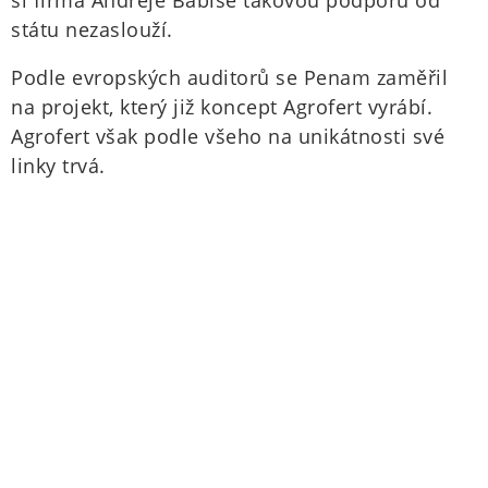
si firma Andreje Babiše takovou podporu od
státu nezaslouží.
Podle evropských auditorů se Penam zaměřil
na projekt, který již koncept Agrofert vyrábí.
Agrofert však podle všeho na unikátnosti své
linky trvá.