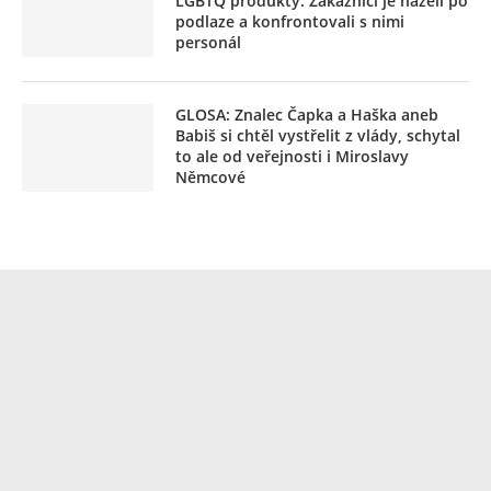
LGBTQ produkty. Zákazníci je házeli po
podlaze a konfrontovali s nimi
personál
GLOSA: Znalec Čapka a Haška aneb
Babiš si chtěl vystřelit z vlády, schytal
to ale od veřejnosti i Miroslavy
Němcové