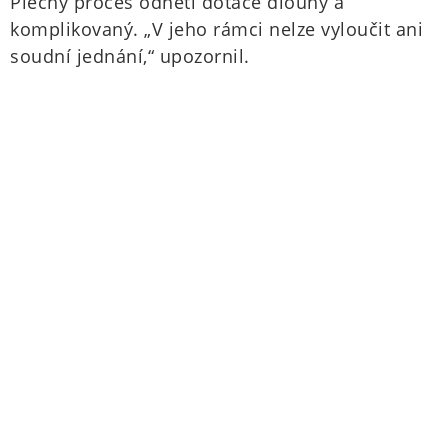
Piechy proces odnětí dotace dlouhý a
komplikovaný. „V jeho rámci nelze vyloučit ani
soudní jednání,“ upozornil.