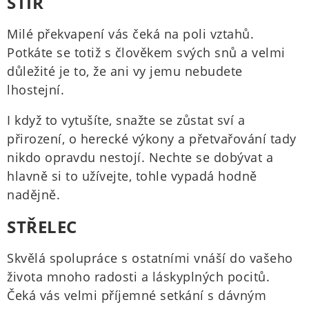
ŠTÍR
Milé překvapení vás čeká na poli vztahů.
Potkáte se totiž s člověkem svých snů a velmi
důležité je to, že ani vy jemu nebudete
lhostejní.
I když to vytušíte, snažte se zůstat sví a
přirození, o herecké výkony a přetvařování tady
nikdo opravdu nestojí. Nechte se dobývat a
hlavně si to užívejte, tohle vypadá hodně
nadějně.
STŘELEC
Skvělá spolupráce s ostatními vnáší do vašeho
života mnoho radosti a láskyplných pocitů.
Čeká vás velmi příjemné setkání s dávným