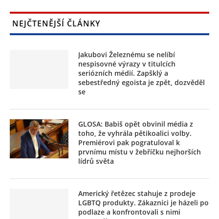
NEJČTENĚJŠÍ ČLÁNKY
Jakubovi Železnému se nelíbí
nespisovné výrazy v titulcích
seriózních médií. Zapšklý a
sebestředný egoista je zpět, dozvěděl
se
GLOSA: Babiš opět obvinil média z
toho, že vyhrála pětikoalici volby.
Premiérovi pak pogratuloval k
prvnímu místu v žebříčku nejhorších
lídrů světa
Americký řetězec stahuje z prodeje
LGBTQ produkty. Zákazníci je házeli po
podlaze a konfrontovali s nimi