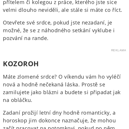
přítelem či kolegou z práce, kterého jste sice
velmi dlouho neviděli, ale stále si máte co říct.
Otevřete své srdce, pokud jste nezadaní, je
možné, že se z náhodného setkání vyklube i
pozvání na rande.
REKLAMA
KOZOROH
Máte zlomené srdce? O víkendu vám ho vyléčí
nová a hodně nečekaná láska. Prostě se
zamilujete jako blázni a budete si připadat jak
na obláčku.
Zadaní prožijí letní dny hodně romanticky, a
horoskop jim dokonce naznačuje, že mohou
začít pracovat na potomkovi, pokud po něm