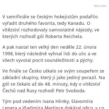
REKLAMA
V semifinále se českým hokejistům podařilo
vyřadit druhého favorita, tedy Kanadu. O
vítězství rozhodovaly samostatné nájezdy, ve
kterých rozhodl gól Roberta Reichela.
A pak nastal ten velký den neděle 22. února
1998, který následně vyhnal lidi do ulic a ve
všech vyvolal pocit sounáležitosti a pýchy.
Ve finále se Česko utkalo se svým soupeřem ze
základní skupiny, který ji jako jediný porazil. Na
gól se čekalo až do 48. minuty, kdy o vítězství
Čechů nad Rusy rozhodl Petr Svoboda.
Tým pod vedením Ivana Hlinky, Slavomíra
Lenera a Vladimíra Martince dokázal něco, v co