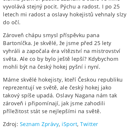
vyvolává stejný pocit. Pýchu a radost. I po 25
letech mi radost a oslavy hokejistů vehnaly slzy
do očí.
Zároveň chápu smysl příspěvku pana
Bartoníčka. Je skvělé, že jsme před 25 lety
vyhráli a započala éra vítězství na mistrovství
světa. Ale co by bylo ještě lepší? Kdybychom
mohli být na český hokej pyšní i nyní.
Máme skvělé hokejisty, kteří Českou republiku
reprezentují ve světě, ale český hokej jako
takový spíše upadá. Oslavy Nagana nám tak
zároveň i připomínají, jak jsme zahodili
příležitost stát se nejlepšími na světě.
Zdroj:
Seznam Zprávy
,
iSport
,
Twitter