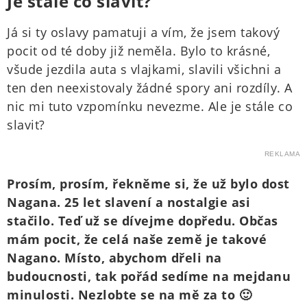
Je stále co slavit?
Já si ty oslavy pamatuji a vím, že jsem takový
pocit od té doby již neměla. Bylo to krásné,
všude jezdila auta s vlajkami, slavili všichni a
ten den neexistovaly žádné spory ani rozdíly. A
nic mi tuto vzpomínku nevezme. Ale je stále co
slavit?
REKLAMA
Prosím, prosím, řekněme si, že už bylo dost
Nagana. 25 let slavení a nostalgie asi
stačilo. Teď už se dívejme dopředu. Občas
mám pocit, že celá naše země je takové
Nagano. Místo, abychom dřeli na
budoucnosti, tak pořád sedíme na mejdanu
minulosti. Nezlobte se na mě za to 🙂