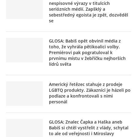
nespisovné výrazy v titulcích
seriózních médií. Zapšklý a
sebestředný egoista je zpět, dozvěděl
se
GLOSA: Babiš opět obvinil média z
toho, že vyhrála pětikoalici volby.
Premiérovi pak pogratuloval k
prvnímu místu v žebříčku nejhorších
lídrů světa
Americký řetězec stahuje z prodeje
LGBTQ produkty. Zákazníci je házeli po
podlaze a konfrontovali s nimi
personál
GLOSA: Znalec Čapka a Haška aneb
Babiš si chtěl vystřelit z vlády, schytal
to ale od veřejnosti i Miroslavy