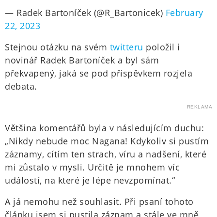
— Radek Bartoníček (@R_Bartonicek)
February
22, 2023
Stejnou otázku na svém
twitteru
položil i
novinář Radek Bartoníček a byl sám
překvapený, jaká se pod příspěvkem rozjela
debata.
REKLAMA
Většina komentářů byla v následujícím duchu:
„Nikdy nebude moc Nagana! Kdykoliv si pustím
záznamy, cítím ten strach, víru a nadšení, které
mi zůstalo v mysli. Určitě je mnohem víc
událostí, na které je lépe nevzpomínat.“
A já nemohu než souhlasit. Při psaní tohoto
článku jsem si pustila záznam a stále ve mně