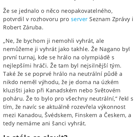
Že se jednalo o něco neopakovatelného,
potvrdil v rozhovoru pro
server
Seznam Zprávy i
Robert Záruba.
„Ne, že bychom ji nemohli vyhrát, ale
nemůžeme ji vyhrát jako takhle. Že Nagano byl
první turnaj, kde se hrálo na olympiádě s
nejlepšími hráči. Že tam byl nejsilnější tým.
Také že se poprvé hrálo na neutrální půdě a
nikdo neměl výhodu, že je doma na úzkém
kluzišti jako při Kanadském nebo Světovém
poháru. Že to bylo pro všechny neutrální,“ řekl s
tím, že navíc se aktuálně rozevřela výkonnost
mezi Kanadou, Švédskem, Finskem a Českem, a
tedy nemáme ani šanci vyhrát.