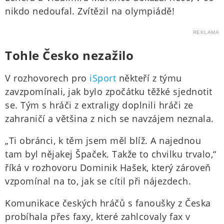
nikdo nedoufal. Zvítězil na olympiádě!
REKLAMA
Tohle Česko nezažilo
V rozhovorech pro
iSport
někteří z týmu
zavzpomínali, jak bylo zpočátku těžké sjednotit
se. Tým s hráči z extraligy doplnili hráči ze
zahraničí a většina z nich se navzájem neznala.
„Ti obránci, k těm jsem měl blíž. A najednou
tam byl nějakej Špaček. Takže to chvilku trvalo,“
říká v rozhovoru Dominik Hašek, který zároveň
vzpomínal na to, jak se cítil při nájezdech.
Komunikace českých hráčů s fanoušky z Česka
probíhala přes faxy, které zahlcovaly fax v