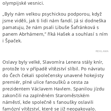
olympijské vesnici.
„Byly nám velkou psychickou podporou, když
jsme viděli, jak ti lidi nám fandí. Já si dodneška
pamatuju, že nám psali Libuše Šafránková s
panem Abrhámem,“ říká Hašek a souhlasí s ním
i Špaček.
REKLAMA
Oslavy byly velké, Slavomíra Lenera stály knír,
protože to v případě vítězství slíbil. Po návratu
do Čech čekali společensky unavené hokejisty
premiér, plné ulice fanoušků a cesta za
prezidentem Václavem Havlem. Spanilou jízdu
zakončili na zaplněném Staroměstském
náměstí, kde společně s fanoušky oslavili
famózní vítězství, které se již neopakovalo.