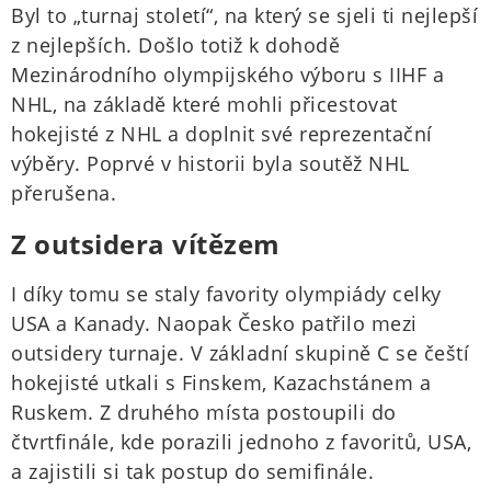
Byl to „turnaj století“, na který se sjeli ti nejlepší
z nejlepších. Došlo totiž k dohodě
Mezinárodního olympijského výboru s IIHF a
NHL, na základě které mohli přicestovat
hokejisté z NHL a doplnit své reprezentační
výběry. Poprvé v historii byla soutěž NHL
přerušena.
Z outsidera vítězem
I díky tomu se staly favority olympiády celky
USA a Kanady. Naopak Česko patřilo mezi
outsidery turnaje. V základní skupině C se čeští
hokejisté utkali s Finskem, Kazachstánem a
Ruskem. Z druhého místa postoupili do
čtvrtfinále, kde porazili jednoho z favoritů, USA,
a zajistili si tak postup do semifinále.