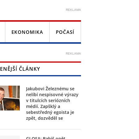
REKLAMA
EKONOMIKA
POČASÍ
REKLAMA
ENĚJŠÍ ČLÁNKY
Jakubovi Železnému se
nelíbí nespisovné výrazy
v titulcích seriózních
médií. Zapšklý a
sebestředný egoista je
zpět, dozvěděl se
GLOSA: Babiš opět