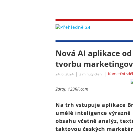
Nová AI aplikace o
tvorbu marketingo
Komerční sděl
24. 6. 2024
2
minuty čtení
Zdroj: 123RF.com
Na trh vstupuje aplikace Br
umělé inteligence výrazně
obsahu včetně analýz, textů
taktovou českých marketérů