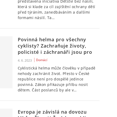
představena iniciativa Dětství bez násilí,
která si klade za cíl zajištění ochrany dětí
před týráním, zanedbáváním a dalšími
formami násilí. Ta…
Povinná helma pro všechny
cyklisty? Zachraňuje životy,
policisté i záchranáři jsou pro
Domácí
4. 6. 2023
Cyklistická helma může člověku v případě
nehody zachránit život. Přesto v České
republice není pro dospělé jedince
povinná. Zákon přikazuje přilbu nosit
dětem. Část poslanců by ale v…
Evropa je závislá na dovozu