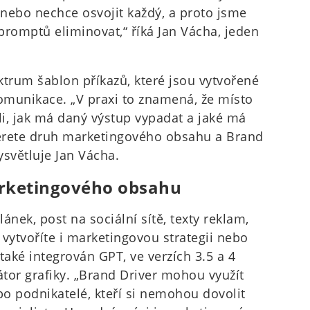
nebo nechce osvojit každý, a proto jsme
 promptů eliminovat,“ říká Jan Vácha, jeden
ektrum šablon příkazů, které jsou vytvořené
omunikace. „V praxi to znamená, že místo
li, jak má daný výstup vypadat a jaké má
vyberete druh marketingového obsahu a Brand
ysvětluje Jan Vácha.
arketingového obsahu
lánek, post na sociální sítě, texty reklam,
vytvoříte i marketingovou strategii nebo
 také integrován GPT, ve verzích 3.5 a 4
tor grafiky. „Brand Driver mohou využít
bo podnikatelé, kteří si nemohou dovolit