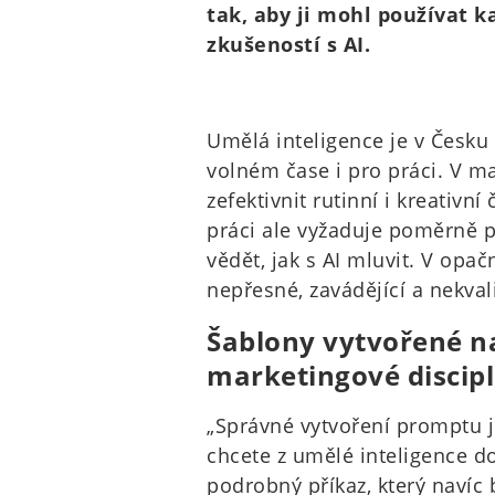
tak, aby ji mohl používat k
zkušeností s AI.
Umělá inteligence je v Česku k
volném čase i pro práci. V ma
zefektivnit rutinní i kreativn
práci ale vyžaduje poměrně p
vědět, jak s AI mluvit. V op
nepřesné, zavádějící a nekvali
Šablony vytvořené n
marketingové discipl
„Správné vytvoření promptu j
chcete z umělé inteligence do
podrobný příkaz, který navíc 