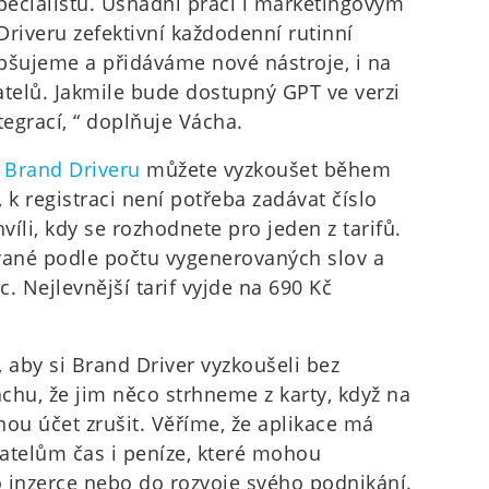
ecialistu. Usnadní práci i marketingovým
riveru zefektivní každodenní rutinní
epšujeme a přidáváme nové nástroje, i na
atelů. Jakmile bude dostupný GPT ve verzi
tegrací, “ doplňuje Vácha.
e
Brand Driveru
můžete vyzkoušet během
k registraci není potřeba zadávat číslo
hvíli, kdy se rozhodnete pro jeden z tarifů.
vané podle počtu vygenerovaných slov a
. Nejlevnější tarif vyjde na 690 Kč
aby si Brand Driver vyzkoušeli bez
achu, že jim něco strhneme z karty, když na
u účet zrušit. Věříme, že aplikace má
vatelům čas i peníze, které mohou
o inzerce nebo do rozvoje svého podnikání.