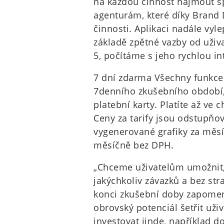
na každou činnost najmout sp
agenturám, které díky Brand D
činnosti. Aplikaci nadále vyl
základě zpětné vazby od uživ
5, počítáme s jeho rychlou in
7 dní zdarma Všechny funkc
7denního zkušebního období, 
platební karty. Platíte až ve c
Ceny za tarify jsou odstupňo
vygenerované grafiky za měsíc
měsíčně bez DPH.
„Chceme uživatelům umožnit, 
jakýchkoliv závazků a bez str
konci zkušební doby zapomeno
obrovský potenciál šetřit uži
investovat jinde, například d