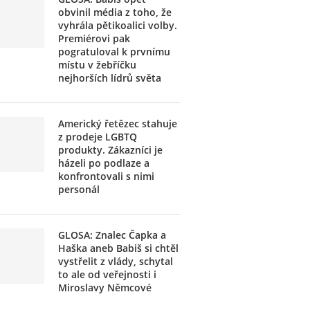
obvinil média z toho, že
vyhrála pětikoalici volby.
Premiérovi pak
pogratuloval k prvnímu
místu v žebříčku
nejhorších lídrů světa
Americký řetězec stahuje
z prodeje LGBTQ
produkty. Zákazníci je
házeli po podlaze a
konfrontovali s nimi
personál
GLOSA: Znalec Čapka a
Haška aneb Babiš si chtěl
vystřelit z vlády, schytal
to ale od veřejnosti i
Miroslavy Němcové