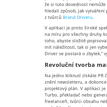
že si tuto dovednost nemůže 
hledali způsob, jak vytváření
z tvůrců
Brand Driveru
.
V aplikaci je proto široké sp
na míru pro všechny druhy k
toho, abyste složitě popisova
mít náležitosti, tak si jen 
Driver se postará o zbytek,“ v
Revoluční tvorba m
Na jedno kliknutí získáte PR č
znění newsletteru, a dokonce 
projektový plán. V aplikaci je
Turbo, překladač nebo generá
freelanceři, tvůrci obsahu ne