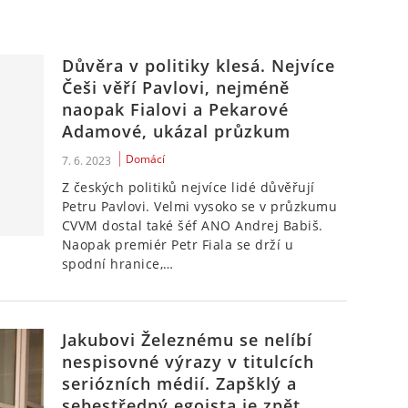
Důvěra v politiky klesá. Nejvíce
Češi věří Pavlovi, nejméně
naopak Fialovi a Pekarové
Adamové, ukázal průzkum
Domácí
7. 6. 2023
Z českých politiků nejvíce lidé důvěřují
Petru Pavlovi. Velmi vysoko se v průzkumu
CVVM dostal také šéf ANO Andrej Babiš.
Naopak premiér Petr Fiala se drží u
spodní hranice,…
Jakubovi Železnému se nelíbí
nespisovné výrazy v titulcích
seriózních médií. Zapšklý a
sebestředný egoista je zpět,