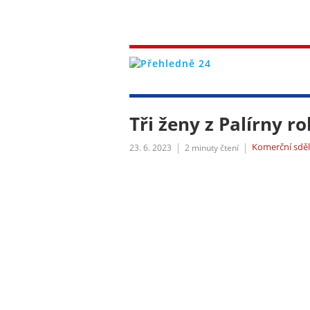
Tři ženy z Palírny r
Komerční sděl
23. 6. 2023
2
minuty čtení