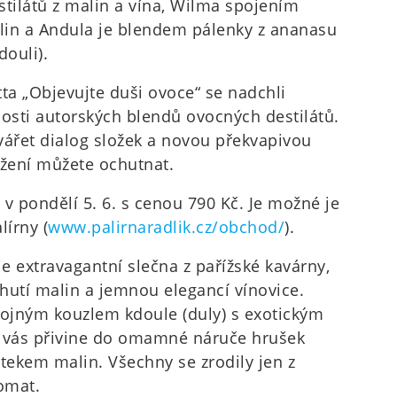
stilátů z malin a vína, Wilma spojením
lin a Andula je blendem pálenky z ananasu
douli).
ta „Objevujte duši ovoce“ se nadchli
ti autorských blendů ovocných destilátů.
vářet dialog složek a novou překvapivou
ažení můžete ochutnat.
h v pondělí 5. 6. s cenou 790 Kč. Je možné je
írny (
www.palirnaradlik.cz/obchod/
).
je extravagantní slečna z pařížské kavárny,
chutí malin a jemnou elegancí vínovice.
ojným kouzlem kdoule (duly) s exotickým
 vás přivine do omamné náruče hrušek
ekem malin. Všechny se zrodily jen z
omat.