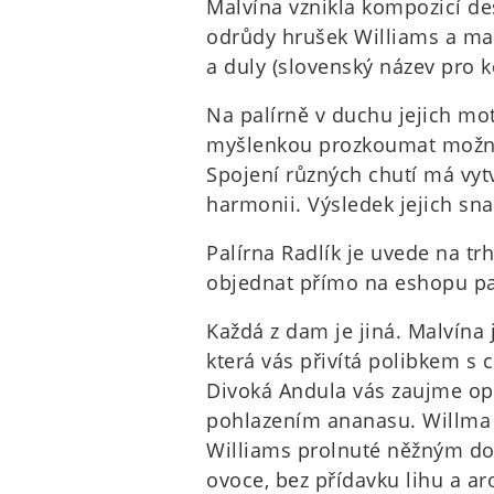
Malvína vznikla kompozicí de
odrůdy hrušek Williams a ma
a duly (slovenský název pro k
Na palírně v duchu jejich mot
myšlenkou prozkoumat možnos
Spojení různých chutí má vyt
harmonii. Výsledek jejich sn
Palírna Radlík je uvede na tr
objednat přímo na eshopu pal
Každá z dam je jiná. Malvína 
která vás přivítá polibkem s 
Divoká Andula vás zaujme op
pohlazením ananasu. Willma
Williams prolnuté něžným dot
ovoce, bez přídavku lihu a ar