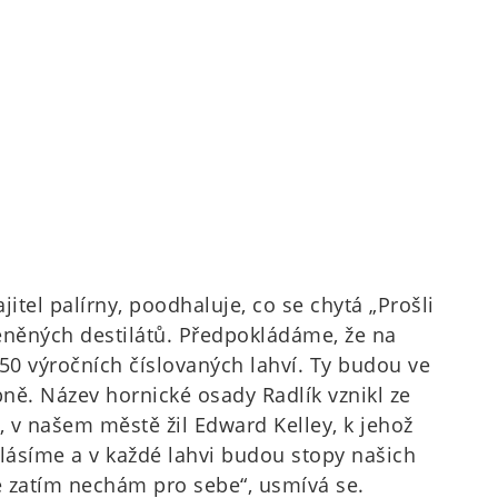
itel palírny, poodhaluje, co se chytá „Prošli
eněných destilátů. Předpokládáme, že na
0 výročních číslovaných lahví. Ty budou ve
ně. Název hornické osady Radlík vznikl ze
 v našem městě žil Edward Kelley, k jehož
lásíme a v každé lahvi budou stopy našich
ale zatím nechám pro sebe“, usmívá se.