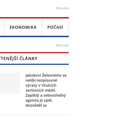
REKLAMA
EKONOMIKA
POČASÍ
REKLAMA
ČTENĚJŠÍ ČLÁNKY
Jakubovi Železnému se
nelíbí nespisovné
výrazy v titulcích
seriózních médií.
Zapšklý a sebestředný
egoista je zpět,
dozvěděl se