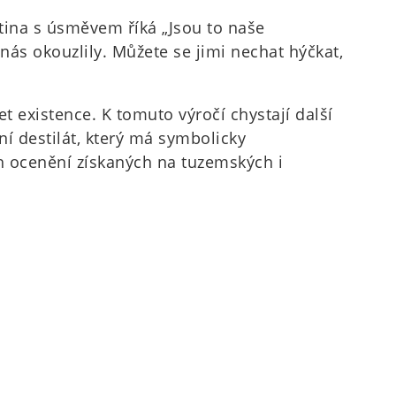
utina s úsměvem říká „Jsou to naše
a nás okouzlily. Můžete se jimi nechat hýčkat,
let existence. K tomuto výročí chystají další
í destilát, který má symbolicky
h ocenění získaných na tuzemských i