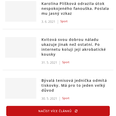
Karolína Plíšková odrazila útok
nespokojeného fanouška. Poslala
mu jasný vzkaz
Sport
3. 6. 2021
Kvitová svou dobrou náladu
ukazuje jinak než ostatní. Po
internetu kolují její akrobatické
kousky
Sport
31. 5. 2021
Bývalá tenisová jednička odmítá
tiskovky. Má pro to jeden velký
důvod
Sport
30. 5. 2021
NAČÍST VÍCE ČLÁNKŮ