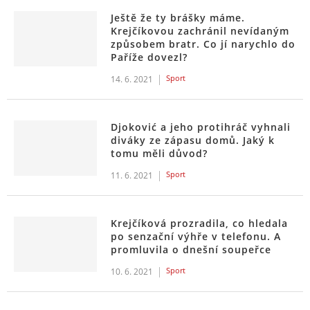
Ještě že ty brášky máme.
Krejčíkovou zachránil nevídaným
způsobem bratr. Co jí narychlo do
Paříže dovezl?
Sport
14. 6. 2021
Djoković a jeho protihráč vyhnali
diváky ze zápasu domů. Jaký k
tomu měli důvod?
Sport
11. 6. 2021
Krejčíková prozradila, co hledala
po senzační výhře v telefonu. A
promluvila o dnešní soupeřce
Sport
10. 6. 2021