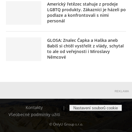
Americký řetězec stahuje z prodeje
LGBTQ produkty. Zákazníci je házeli po
podlaze a konfrontovali s nimi
personál
GLOSA: Znalec Čapka a Haška aneb
Babiš si chtěl vystřelit z vlády, schytal
to ale od veřejnosti i Miroslavy
Němcové
REKLAMA
Kontakty
|
Nastavení souborů cookie
Všeobecné podmínky užití
© OnlyU Group s.r.o.