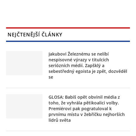
NEJČTENĚJŠÍ ČLÁNKY
Jakubovi Železnému se nelíbí
nespisovné výrazy v titulcích
seriózních médií. Zapšklý a
sebestředný egoista je zpět, dozvěděl
se
GLOSA: Babiš opět obvinil média z
toho, že vyhrála pětikoalici volby.
Premiérovi pak pogratuloval k
prvnímu místu v žebříčku nejhorších
lídrů světa