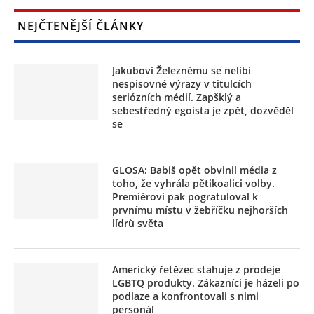
NEJČTENĚJŠÍ ČLÁNKY
Jakubovi Železnému se nelíbí
nespisovné výrazy v titulcích
seriózních médií. Zapšklý a
sebestředný egoista je zpět, dozvěděl
se
GLOSA: Babiš opět obvinil média z
toho, že vyhrála pětikoalici volby.
Premiérovi pak pogratuloval k
prvnímu místu v žebříčku nejhorších
lídrů světa
Americký řetězec stahuje z prodeje
LGBTQ produkty. Zákazníci je házeli po
podlaze a konfrontovali s nimi
personál