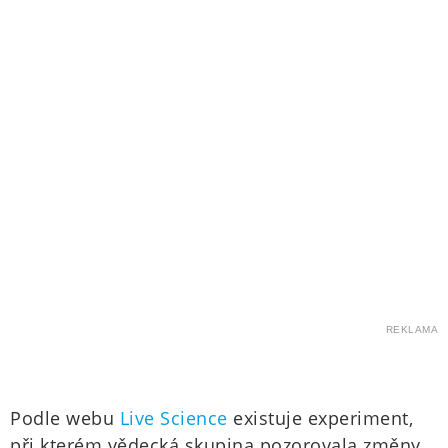
REKLAMA
Podle webu
Live Science
existuje experiment,
při kterém vědecká skupina pozorovala změny