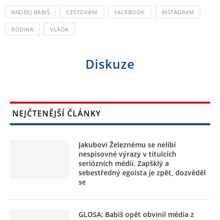
ANDREJ BABIŠ
CESTOVÁNÍ
FACEBOOK
INSTAGRAM
RODINA
VLÁDA
Diskuze
NEJČTENĚJŠÍ ČLÁNKY
Jakubovi Železnému se nelíbí
nespisovné výrazy v titulcích
seriózních médií. Zapšklý a
sebestředný egoista je zpět, dozvěděl
se
GLOSA: Babiš opět obvinil média z