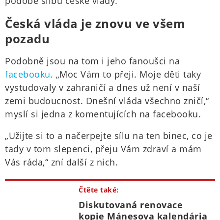
podobě slibů české vlády.
Česká vláda je znovu ve všem
pozadu
Podobně jsou na tom i jeho fanoušci na
facebooku
. „Moc Vám to přeji. Moje děti taky
vystudovaly v zahraničí a dnes už není v naší
zemi budoucnost. Dnešní vláda všechno zničí,“
myslí si jedna z komentujících na facebooku.
„Užijte si to a načerpejte sílu na ten binec, co je
tady v tom slepenci, přeju Vám zdraví a mám
Vás ráda,“ zní další z nich.
Čtěte také:
Diskutovaná renovace
kopie Mánesova kalendária