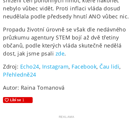
snížení cen pohonných hmot, které nakonec
nebylo vůbec vidět. Proti inflaci vláda dosud
neudělala podle předsedy hnutí ANO vůbec nic.
Propadu životní úrovně se však dle nedávného
průzkumu agentury STEM bojí až dvě třetiny
občanů, podle kterých vláda skutečně nedělá
dost, jak jsme psali
zde
.
Zdroj:
Echo24
,
Instagram
,
Facebook
,
Čau lidi
,
Přehledně24
Autor: Raina Tomanová
REKLAMA