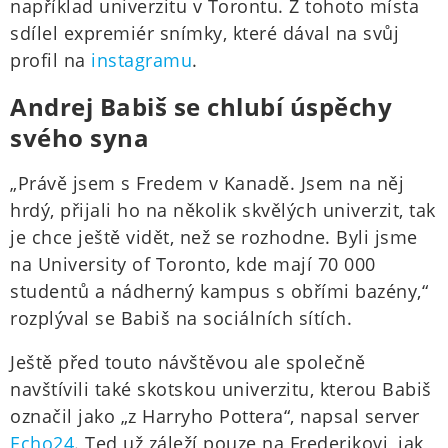
například univerzitu v Torontu. Z tohoto místa
sdílel expremiér snímky, které dával na svůj
profil na
instagramu
.
Andrej Babiš se chlubí úspěchy
svého syna
„Právě jsem s Fredem v Kanadě. Jsem na něj
hrdý, přijali ho na několik skvělých univerzit, tak
je chce ještě vidět, než se rozhodne. Byli jsme
na University of Toronto, kde mají 70 000
studentů a nádherný kampus s obřími bazény,“
rozplýval se Babiš na sociálních sítích.
Ještě před touto návštěvou ale společně
navštívili také skotskou univerzitu, kterou Babiš
označil jako „z Harryho Pottera“, napsal server
Echo24
. Ted už záleží pouze na Frederikovi, jak