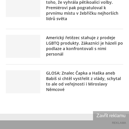
toho, že vyhrála pětikoalici volby.
Premiérovi pak pogratuloval k
prvnímu místu v žebříčku nejhorších
lídrů světa
Americký řetězec stahuje z prodeje
LGBTQ produkty. Zákazníci je házeli po
podlaze a konfrontovali s nimi
personál
GLOSA: Znalec Čapka a Haška aneb
Babiš si chtěl vystřelit z vlády, schytal
to ale od veřejnosti i Miroslavy
Němcové
Zavřít reklamu
REKLAMA