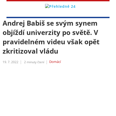
Andrej Babiš se svým synem
objíždí univerzity po světě. V
pravidelném videu však opět
zkritizoval vládu
Domácí
19. 7. 2022
2
minuty čtení