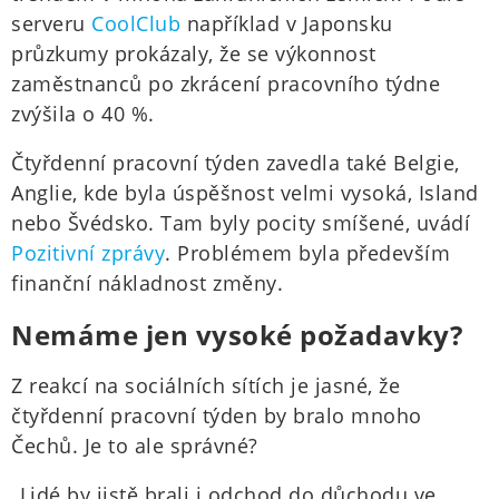
serveru
CoolClub
například v Japonsku
průzkumy prokázaly, že se výkonnost
zaměstnanců po zkrácení pracovního týdne
zvýšila o 40 %.
Čtyřdenní pracovní týden zavedla také Belgie,
Anglie, kde byla úspěšnost velmi vysoká, Island
nebo Švédsko. Tam byly pocity smíšené, uvádí
Pozitivní zprávy
. Problémem byla především
finanční nákladnost změny.
Nemáme jen vysoké požadavky?
Z reakcí na sociálních sítích je jasné, že
čtyřdenní pracovní týden by bralo mnoho
Čechů. Je to ale správné?
„Lidé by jistě brali i odchod do důchodu ve