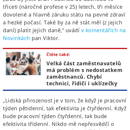
třiceti (náročné profese v 25) letech, tři měsíce
dovolené a hlavně záruku státu na pevné zdraví
a hezké počasí. Také by za ně stát měl (z jejich
daní) platit jejich daně,“ uvádí
v komentářích na
Novinkách
pan Viktor.
Čtěte také:
Velká část zaměstnavatelů
má problém s nedostatkem
zaměstnanců. Chybí
technici, řidiči i uklízečky
„Lidská přirozenost je v tom, že když je pracovní
týden pětidenní, tak efektivita je čtyřdenní. Když
bude pracovní týden čtyřdenní, tak bude
efektivita třídenní. Nikdo mě nepřesvědčí o