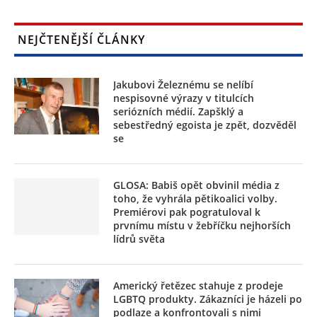
NEJČTENĚJŠÍ ČLÁNKY
Jakubovi Železnému se nelíbí
nespisovné výrazy v titulcích
seriózních médií. Zapšklý a
sebestředný egoista je zpět, dozvěděl
se
GLOSA: Babiš opět obvinil média z
toho, že vyhrála pětikoalici volby.
Premiérovi pak pogratuloval k
prvnímu místu v žebříčku nejhorších
lídrů světa
Americký řetězec stahuje z prodeje
LGBTQ produkty. Zákazníci je házeli po
podlaze a konfrontovali s nimi