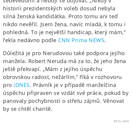
sebevědomí a nebojí se bojovat. „Nikdy v
historii prezidentských voleb dosud nebyla
silná ženská kandidátka. Proto tomu ani teď
nikdo nevěřil. Jsem žena, navíc mladá, k tomu i
pohledná. To je největší handicap, který mám,“
řekla nedávno podle
CNN Prima NEWS
.
Důležitá je pro Nerudovou také podpora jejího
manžela. Robert Neruda má za to, že jeho žena
ještě překvapí. „Mám z jejího úspěchu
obrovskou radost, nežárlím,“ říká v rozhovoru
pro
iDNES
. Právník je v případě manželčina
úspěchu připraven se vzdát své práce, pokud by
panovaly pochybnosti o střetu zájmů. Věnovat
by se chtěl charitě.
REKLAMA