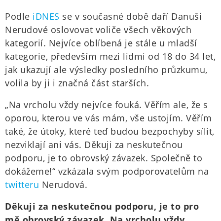
Podle
iDNES
se v současné době daří Danuši
Nerudové oslovovat voliče všech věkových
kategorií. Nejvíce oblíbená je stále u mladší
kategorie, především mezi lidmi od 18 do 34 let,
jak ukazují ale výsledky posledního průzkumu,
volila by ji i značná část starších.
„Na vrcholu vždy nejvíce fouká. Věřím ale, že s
oporou, kterou ve vás mám, vše ustojím. Věřím
také, že útoky, které teď budou bezpochyby sílit,
nezviklají ani vás. Děkuji za neskutečnou
podporu, je to obrovský závazek. Společně to
dokážeme!“ vzkázala svým podporovatelům na
twitteru
Nerudová.
Děkuji za neskutečnou podporu, je to pro
mě obrovský závazek. Na vrcholu vždy