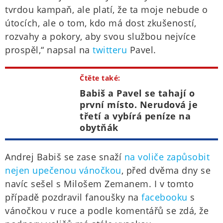
tvrdou kampaň, ale platí, že ta moje nebude o
útocích, ale o tom, kdo má dost zkušeností,
rozvahy a pokory, aby svou službou nejvíce
prospěl,“ napsal na
twitteru
Pavel.
Čtěte také:
Babiš a Pavel se tahají o
první místo. Nerudová je
třetí a vybírá peníze na
obytňák
Andrej Babiš se zase snaží
na voliče zapůsobit
nejen upečenou vánočkou
, před dvěma dny se
navíc sešel s Milošem Zemanem. I v tomto
případě pozdravil fanoušky na
facebooku
s
vánočkou v ruce a podle komentářů se zdá, že