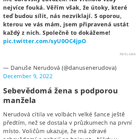
nejvíce fouká. Věřím však, že útoky, které
teď budou sílit, nás nezviklají. S oporou,
kterou ve vás mám, jsem připravená ustát
každý z nich. Společně to dokážeme!
pic.twitter.com/syU0OC4jpO
REKLAMA
— Danuše Nerudová (@danusenerudova)
December 9, 2022
Sebevědomá žena s podporou
manžela
Nerudová cítila ve volbách velké šance ještě
předtím, než se dostala v průzkumech na první
místo. Voličům ukazuje, že má zdravé