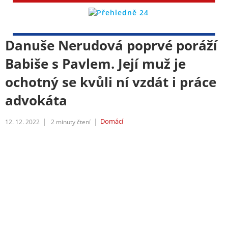
Danuše Nerudová poprvé poráží
Babiše s Pavlem. Její muž je
ochotný se kvůli ní vzdát i práce
advokáta
Domácí
12. 12. 2022
2
minuty čtení