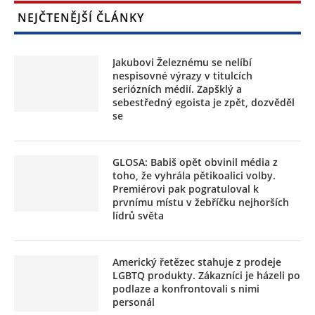
NEJČTENĚJŠÍ ČLÁNKY
Jakubovi Železnému se nelíbí
nespisovné výrazy v titulcích
seriózních médií. Zapšklý a
sebestředný egoista je zpět, dozvěděl
se
GLOSA: Babiš opět obvinil média z
toho, že vyhrála pětikoalici volby.
Premiérovi pak pogratuloval k
prvnímu místu v žebříčku nejhorších
lídrů světa
Americký řetězec stahuje z prodeje
LGBTQ produkty. Zákazníci je házeli po
podlaze a konfrontovali s nimi
personál