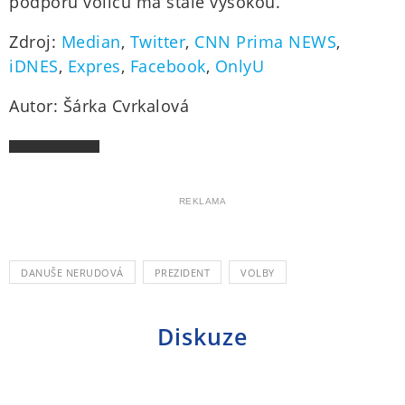
podporu voličů má stále vysokou.
Zdroj:
Median
,
Twitter
,
CNN Prima NEWS
,
iDNES
,
Expres
,
Facebook
,
OnlyU
Autor: Šárka Cvrkalová
REKLAMA
DANUŠE NERUDOVÁ
PREZIDENT
VOLBY
Diskuze