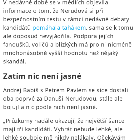
V nedávné době se v médiích objevila
informace o tom, že Nerudová si při
bezpečnostním testu v rámci nedávné debaty
kandidátů
pomáhala tahákem
, sama se k tomu
ale doposud nevyjádřila. Podpora jejích
fanoušků, voličů a blízkých má pro ni nicméně
mnohonásobně vyšší hodnotu než nějaký
skandál.
Zatím nic není jasné
Andrej Babiš s Petrem Pavlem se sice dostali
oba poprvé za Danuši Nerudovou, stále ale
bojují a nic podle nich není jasné.
„Průzkumy nadále ukazují, že největší šance
mají tři kandidáti. Vyhrát nebude lehké, ale
lehké souboje mě nikdy nelákaly. Očekávám