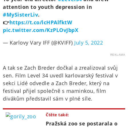
attention to youth depression in
#MySisterLiv
.
👉
https://t.co/lcHPAlfktW
pic.twitter.com/KzPLOvJbpX
— Karlovy Vary IFF (@KVIFF)
July 5, 2022
REKLAMA
A tak se Zach Breder dočkal a zrealizoval svůj
sen. Film Level 34 uvedl karlovarský festival v
sekci Lidé odvedle a Zach Breder, který na
festival přijel společně s maminkou, film
divákům představil sám v plné síle.
Čtěte také:
Pražská zoo se postarala o