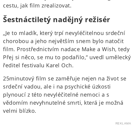
cestu, jak film zrealizovat.
Šestnáctiletý nadějný režisér
„Je to mladík, který trpí nevyléčitelnou srdeční
chorobou a jeho největším snem bylo natočit
film. Prostřednictvím nadace Make a Wish, tedy
Přej si něco, se mu to podařilo,“ uvedl umělecký
ředitel festivalu Karel Och.
25minutový film se zaměřuje nejen na život se
srdeční vadou, ale i na psychické úzkosti
plynoucí z této nevyléčitelné nemoci a s
vědomím nevyhnutelné smrti, která je možná
velmi blízko.
REKLAMA