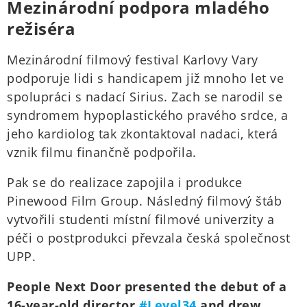
Mezinárodní podpora mladého
režiséra
Mezinárodní filmový festival Karlovy Vary
podporuje lidi s handicapem již mnoho let ve
spolupráci s nadací Sirius. Zach se narodil se
syndromem hypoplastického pravého srdce, a
jeho kardiolog tak zkontaktoval nadaci, která
vznik filmu finančně podpořila.
Pak se do realizace zapojila i produkce
Pinewood Film Group. Následný filmový štáb
vytvořili studenti místní filmové univerzity a
péči o postprodukci převzala česká společnost
UPP.
People Next Door presented the debut of a
16-year-old director
#Level34
and drew