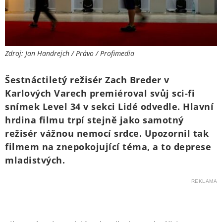
Zdroj: Jan Handrejch / Právo / Profimedia
Šestnáctiletý režisér Zach Breder v
Karlových Varech premiéroval svůj sci-fi
snímek Level 34 v sekci Lidé odvedle. Hlavní
hrdina filmu trpí stejně jako samotný
režisér vážnou nemocí srdce. Upozornil tak
filmem na znepokojující téma, a to deprese
mladistvých.
REKLAMA