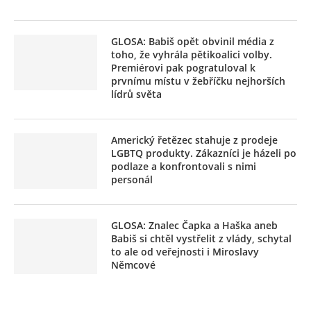
GLOSA: Babiš opět obvinil média z
toho, že vyhrála pětikoalici volby.
Premiérovi pak pogratuloval k
prvnímu místu v žebříčku nejhorších
lídrů světa
Americký řetězec stahuje z prodeje
LGBTQ produkty. Zákazníci je házeli po
podlaze a konfrontovali s nimi
personál
GLOSA: Znalec Čapka a Haška aneb
Babiš si chtěl vystřelit z vlády, schytal
to ale od veřejnosti i Miroslavy
Němcové