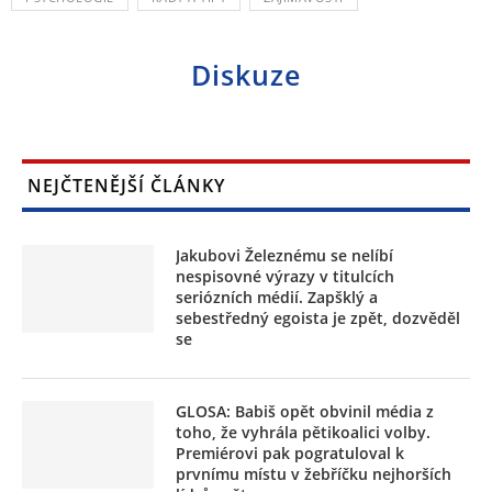
Diskuze
NEJČTENĚJŠÍ ČLÁNKY
Jakubovi Železnému se nelíbí
nespisovné výrazy v titulcích
seriózních médií. Zapšklý a
sebestředný egoista je zpět, dozvěděl
se
GLOSA: Babiš opět obvinil média z
toho, že vyhrála pětikoalici volby.
Premiérovi pak pogratuloval k
prvnímu místu v žebříčku nejhorších