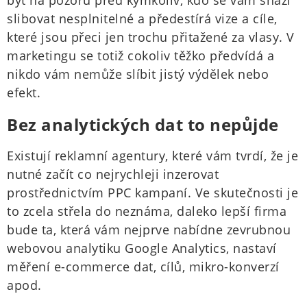
být na pozoru před kýmkoliv, kdo se vám snaží
slibovat nesplnitelné a předestírá vize a cíle,
které jsou přeci jen trochu přitažené za vlasy. V
marketingu se totiž cokoliv těžko předvídá a
nikdo vám nemůže slíbit jistý výdělek nebo
efekt.
Bez analytických dat to nepůjde
Existují reklamní agentury, které vám tvrdí, že je
nutné začít co nejrychleji inzerovat
prostřednictvím PPC kampaní. Ve skutečnosti je
to zcela střela do neznáma, daleko lepší firma
bude ta, která vám nejprve nabídne zevrubnou
webovou analytiku Google Analytics, nastaví
měření e-commerce dat, cílů, mikro-konverzí
apod.