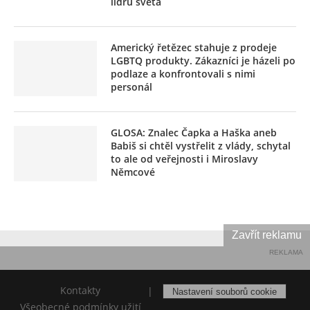
lídrů světa
Americký řetězec stahuje z prodeje
LGBTQ produkty. Zákazníci je házeli po
podlaze a konfrontovali s nimi
personál
GLOSA: Znalec Čapka a Haška aneb
Babiš si chtěl vystřelit z vlády, schytal
to ale od veřejnosti i Miroslavy
Němcové
Zavřít reklamu
REKLAMA
Kontakty
|
Nastavení souborů cookie
Všeobecné podmínky užití