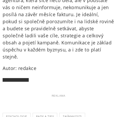
agentura, která sice něco dělá, ale v podstatě
vás o ničem neinformuje, nekomunikuje a jen
posílá na závěr měsíce fakturu. Je ideální,
pokud si společně porozumíte i na lidské rovině
a budete se pravidelně setkávat, abyste
společně ladili vaše cíle, strategie a celkový
obsah a pojetí kampaně. Komunikace je základ
úspěchu v každém byznysu, a i zde to platí
stejně.
Autor: redakce
REKLAMA
PSYCHOLOGIE
RADY A TIPY
ZAJÍMAVOSTI