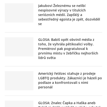
Jakubovi Železnému se nelíbí
nespisovné výrazy v titulcích
seriózních médií. Zapšklý a
sebestředný egoista je zpět, dozvěděl
se
GLOSA: Babiš opět obvinil média z
toho, že vyhrála pětikoalici volby.
Premiérovi pak pogratuloval k
prvnímu místu v žebříčku nejhorších
lídrů světa
Americký řetězec stahuje z prodeje
LGBTQ produkty. Zákazníci je házeli po
podlaze a konfrontovali s nimi
personál
GLOSA: Znalec Čapka a Haška aneb