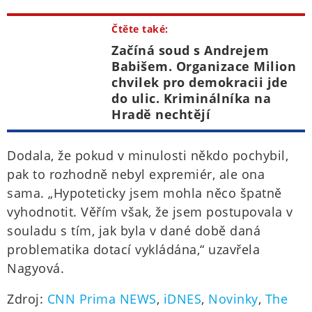
Čtěte také:
Začíná soud s Andrejem
Babišem. Organizace Milion
chvilek pro demokracii jde
do ulic. Kriminálníka na
Hradě nechtějí
Dodala, že pokud v minulosti někdo pochybil,
pak to rozhodně nebyl expremiér, ale ona
sama. „Hypoteticky jsem mohla něco špatně
vyhodnotit. Věřím však, že jsem postupovala v
souladu s tím, jak byla v dané době daná
problematika dotací vykládána,“ uzavřela
Nagyová.
Zdroj:
CNN Prima NEWS
,
iDNES
,
Novinky
,
The