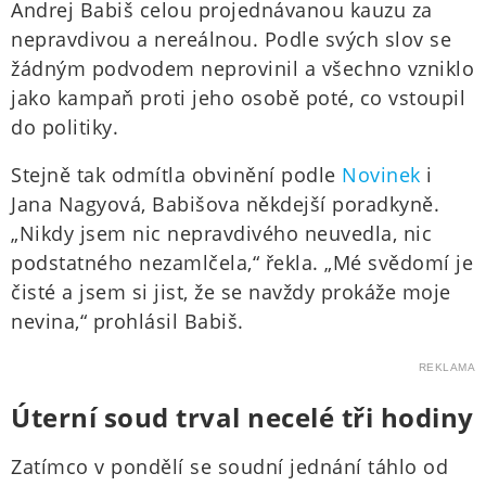
Andrej Babiš celou projednávanou kauzu za
nepravdivou a nereálnou. Podle svých slov se
žádným podvodem neprovinil a všechno vzniklo
jako kampaň proti jeho osobě poté, co vstoupil
do politiky.
Stejně tak odmítla obvinění podle
Novinek
i
Jana Nagyová, Babišova někdejší poradkyně.
„Nikdy jsem nic nepravdivého neuvedla, nic
podstatného nezamlčela,“ řekla. „Mé svědomí je
čisté a jsem si jist, že se navždy prokáže moje
nevina,“ prohlásil Babiš.
REKLAMA
Úterní soud trval necelé tři hodiny
Zatímco v pondělí se soudní jednání táhlo od