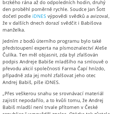
brzkého rána až do odpoledních hodin, druhý
den proběhl poměrně rychle. Soudce Jan Šott
dočetl podle
iDNES
výpovědi svědků a avizoval,
že v dalších dnech dorazí svědčit i Babišova
manželka.
Jedním z bodů úterního programu bylo také
předstoupení experta na písmoznalectví Aleše
Čulíka. Ten měl objasnit, zda byl zfalšován
podpis Andreje Babiše mladšího na smlouvě o
převodu akcií společnosti Farma Čapí hnízdo,
případně zda jej mohl zfalšovat jeho otec
Andrej Babiš, píše iDNES.
„Přes veškerou snahu se srovnávací materiál
zajistit nepodařilo, a to kvůli tomu, že Andrej
Babiš mladší není trvale přítomen v České