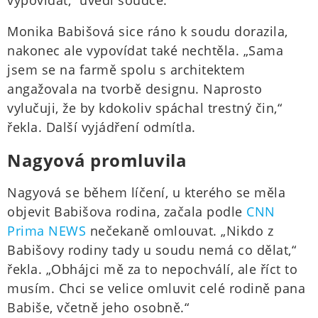
vypovídat,“ uvedl soudce.
Monika Babišová sice ráno k soudu dorazila,
nakonec ale vypovídat také nechtěla. „Sama
jsem se na farmě spolu s architektem
angažovala na tvorbě designu. Naprosto
vylučuji, že by kdokoliv spáchal trestný čin,“
řekla. Další vyjádření odmítla.
Nagyová promluvila
Nagyová se během líčení, u kterého se měla
objevit Babišova rodina, začala podle
CNN
Prima NEWS
nečekaně omlouvat. „Nikdo z
Babišovy rodiny tady u soudu nemá co dělat,“
řekla. „Obhájci mě za to nepochválí, ale říct to
musím. Chci se velice omluvit celé rodině pana
Babiše, včetně jeho osobně.“