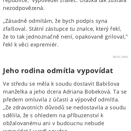
republice,“ vypověděl znalec. Otázka tak zůstala
nezodpovězená.
„Zásadně odmítám, že bych podpis syna
zfalšoval. Státní zástupce tu znalce, který řekl,
že to tak jednoznačně není, opakovaně griloval,“
řekl k věci expremiér.
REKLAMA
Jeho rodina odmítla vypovídat
Ve středu se měla k soudu dostavit Babišova
manželka a jeho dcera Adriana Bobeková. Ta se
předem omluvila z účasti a výpověď odmítla.
„Ze zdravotních důvodů se nedostavila a soudu
sdělila, že s ohledem na příbuzenství k
obžalovanému ani v budoucnu nebude