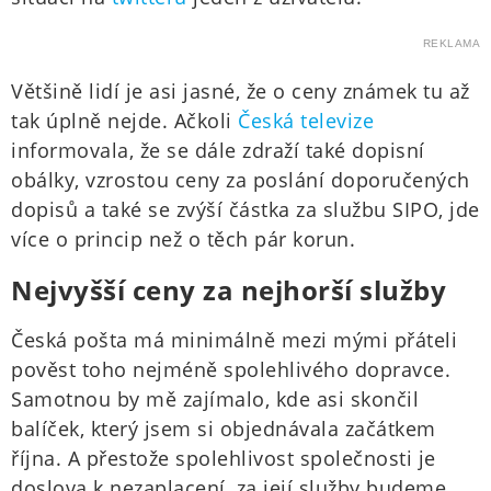
REKLAMA
Většině lidí je asi jasné, že o ceny známek tu až
tak úplně nejde. Ačkoli
Česká televize
informovala, že se dále zdraží také dopisní
obálky, vzrostou ceny za poslání doporučených
dopisů a také se zvýší částka za službu SIPO, jde
více o princip než o těch pár korun.
Nejvyšší ceny za nejhorší služby
Česká pošta má minimálně mezi mými přáteli
pověst toho nejméně spolehlivého dopravce.
Samotnou by mě zajímalo, kde asi skončil
balíček, který jsem si objednávala začátkem
října. A přestože spolehlivost společnosti je
doslova k nezaplacení, za její služby budeme