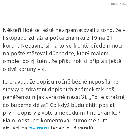
REKLAMA
Někteří lidé se ještě nevzpamatovali z toho, že v
listopadu zdražila pošta známku z 19 na 21
korun. Nedávno si na to ve frontě přede mnou
na poště stěžoval důchodce, který málem
omdlel po zjištění, že příští rok si připlatí ještě
o dvě koruny víc.
Je pravda, že dopisů ročně běžně neposíláme
stovky a zdražení dopisních známek tak naši
peněženku nijak výrazně nezatíží. „To je strašné,
co budeme dělat? Co když budu chtít poslat
první dopis v životě a nebudu mít na známku?
Fialo, odstup!“ komentoval humorně tuto
situaci na
twitteru
jeden z uživatelů.