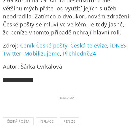
z 69 korun na 79. Ani ta desetikoruna ale
většinu mých přátel od využití jejích služeb
neodradila. Zatímco o dvoukorunovém zdražení
České pošty se mluví ve velkém. Je tedy jasné,
že peníze v tomto případě nehrají hlavní roli.
Zdroj:
Ceník České pošty
,
Česká televize
,
iDNES
,
Twitter
,
Mobilizujeme
,
Přehledně24
Autor: Šárka Cvrkalová
REKLAMA
ČESKÁ POŠTA
INFLACE
PENÍZE