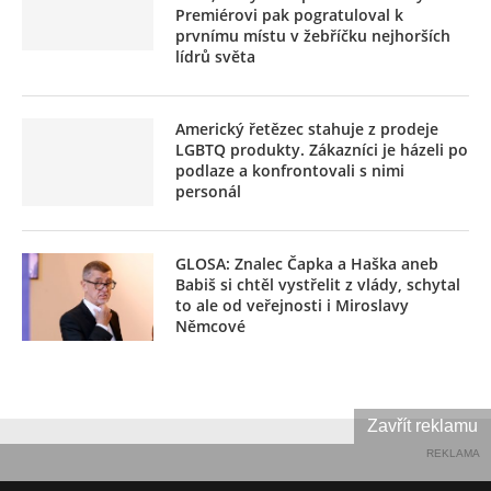
Premiérovi pak pogratuloval k
prvnímu místu v žebříčku nejhorších
lídrů světa
Americký řetězec stahuje z prodeje
LGBTQ produkty. Zákazníci je házeli po
podlaze a konfrontovali s nimi
personál
GLOSA: Znalec Čapka a Haška aneb
Babiš si chtěl vystřelit z vlády, schytal
to ale od veřejnosti i Miroslavy
Němcové
Zavřít reklamu
REKLAMA