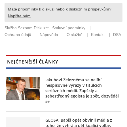
NEJČTENĚJŠÍ ČLÁNKY
Jakubovi Železnému se nelíbí
nespisovné výrazy v titulcích
seriózních médií. Zapšklý a
sebestředný egoista je zpět, dozvěděl
se
GLOSA: Babiš opět obvinil média z
toho, že vyhrála pětikoalici volby.