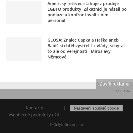
Americký řetězec stahuje z prodeje
LGBTQ produkty. Zákazníci je házeli po
podlaze a konfrontovali s nimi
personál
GLOSA: Znalec Čapka a Haška aneb
Babiš si chtěl vystřelit z vlády, schytal
to ale od veřejnosti i Miroslavy
Němcové
Zavřít reklamu
REKLAMA
Kontakty
|
Nastavení souborů cookie
Všeobecné podmínky užití
© OnlyU Group s.r.o.