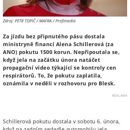
Zdroj: PETR TOPIČ / MAFRA / Profimedia
Za jízdu bez připnutého pásu dostala
ministryně financí Alena Schillerová (za
ANO) pokutu 1500 korun. Nepřipoutala se,
když jela na začátku února natáčet
propagační video týkající se kontroly cen
respirátorů. To, že pokutu zaplatila,
oznámila v neděli v rozhovoru pro Blesk.
REKLAMA
Schillerová pokutu dostala v sobotu 6. února,
když na zadním sedadle automobilu jela