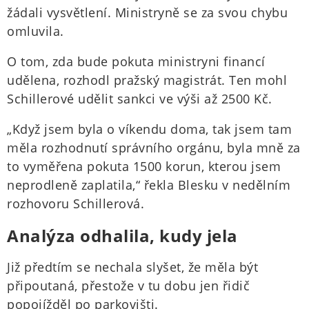
žádali vysvětlení. Ministryně se za svou chybu
omluvila.
O tom, zda bude pokuta ministryni financí
udělena, rozhodl pražský magistrát. Ten mohl
Schillerové udělit sankci ve výši až 2500 Kč.
„Když jsem byla o víkendu doma, tak jsem tam
měla rozhodnutí správního orgánu, byla mně za
to vyměřena pokuta 1500 korun, kterou jsem
neprodleně zaplatila,“ řekla Blesku v nedělním
rozhovoru Schillerová.
​Analýza odhalila, kudy jela
Již předtím se nechala slyšet, že měla být
připoutaná, přestože v tu dobu jen řidič
popojížděl po parkovišti.