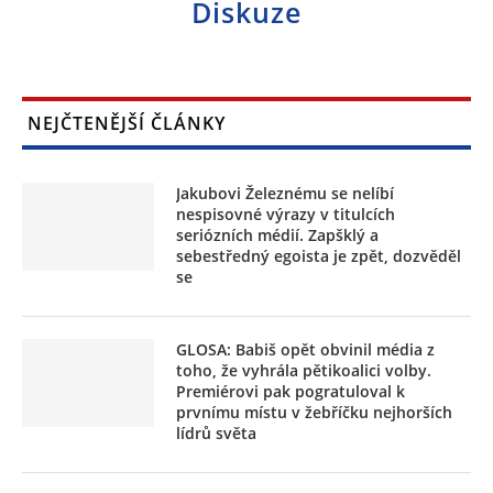
Diskuze
NEJČTENĚJŠÍ ČLÁNKY
Jakubovi Železnému se nelíbí
nespisovné výrazy v titulcích
seriózních médií. Zapšklý a
sebestředný egoista je zpět, dozvěděl
se
GLOSA: Babiš opět obvinil média z
toho, že vyhrála pětikoalici volby.
Premiérovi pak pogratuloval k
prvnímu místu v žebříčku nejhorších
lídrů světa