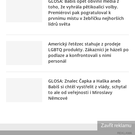
GLOSA: Babiš opět obvinil média z
toho, že vyhrála pětikoalici volby.
Premiérovi pak pogratuloval k
prvnímu místu v žebříčku nejhorších
lídrů světa
Americký řetězec stahuje z prodeje
LGBTQ produkty. Zákazníci je házeli po
podlaze a konfrontovali s nimi
personál
GLOSA: Znalec Čapka a Haška aneb
Babiš si chtěl vystřelit z vlády, schytal
to ale od veřejnosti i Miroslavy
Němcové
Zavřít reklamu
REKLAMA