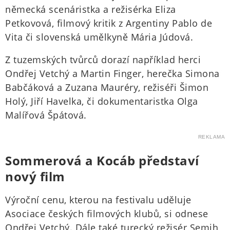
německá scenáristka a režisérka Eliza
Petkovová, filmový kritik z Argentiny Pablo de
Vita či slovenská umělkyně Mária Júdová.
Z tuzemských tvůrců dorazí například herci
Ondřej Vetchý a Martin Finger, herečka Simona
Babčáková a Zuzana Mauréry, režiséři Šimon
Holý, Jiří Havelka, či dokumentaristka Olga
Malířová Špátová.
REKLAMA
Sommerová a Kocáb představí
nový film
Výroční cenu, kterou na festivalu uděluje
Asociace českých filmových klubů, si odnese
Ondřej Vetchý. Dále také turecký režisér Semih