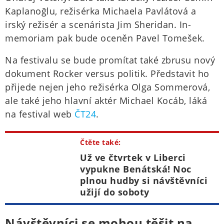
Kaplanoğlu, režisérka Michaela Pavlátová a
irský režisér a scenárista Jim Sheridan. In-
memoriam pak bude oceněn Pavel Tomešek.
Na festivalu se bude promítat také zbrusu nový
dokument Rocker versus politik. Představit ho
přijede nejen jeho režisérka Olga Sommerová,
ale také jeho hlavní aktér Michael Kocáb, láká
na festival web
ČT24
.
Čtěte také:
Už ve čtvrtek v Liberci
vypukne Benátská! Noc
plnou hudby si návštěvníci
užijí do soboty
Návštěvníci se mohou těšit na