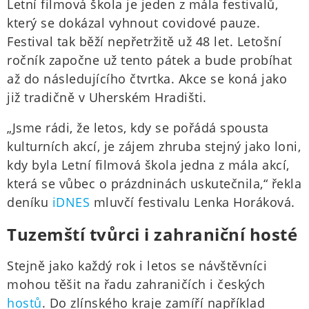
Letní filmová škola je jeden z mála festivalů,
který se dokázal vyhnout covidové pauze.
Festival tak běží nepřetržitě už 48 let. Letošní
ročník započne už tento pátek a bude probíhat
až do následujícího čtvrtka. Akce se koná jako
již tradičně v Uherském Hradišti.
„Jsme rádi, že letos, kdy se pořádá spousta
kulturních akcí, je zájem zhruba stejný jako loni,
kdy byla Letní filmová škola jedna z mála akcí,
která se vůbec o prázdninách uskutečnila,“ řekla
deníku
iDNES
mluvčí festivalu Lenka Horáková.
Tuzemští tvůrci i zahraniční hosté
Stejně jako každý rok i letos se návštěvníci
mohou těšit na řadu zahraničích i českých
hostů
. Do zlínského kraje zamíří například