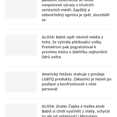
nespisovné výrazy v titulcích
seriózních médií. Zapšklý a
sebestředný egoista je zpět, dozvěděl
se
GLOSA: Babiš opět obvinil média z
toho, že vyhrála pětikoalici volby.
Premiérovi pak pogratuloval k
prvnímu místu v žebříčku nejhorších
lídrů světa
Americký řetězec stahuje z prodeje
LGBTQ produkty. Zákazníci je házeli po
podlaze a konfrontovali s nimi
personál
GLOSA: Znalec Čapka a Haška aneb
Babiš si chtěl vystřelit z vlády, schytal
to ale od veřejnosti i Miroslavy