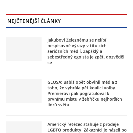
NEJČTENĚJŠÍ ČLÁNKY
Jakubovi Železnému se nelíbí
nespisovné výrazy v titulcích
seriózních médií. Zapšklý a
sebestředný egoista je zpět, dozvěděl
se
GLOSA: Babiš opět obvinil média z
toho, že vyhrála pětikoalici volby.
Premiérovi pak pogratuloval k
prvnímu místu v žebříčku nejhorších
lídrů světa
Americký řetězec stahuje z prodeje
LGBTQ produkty. Zákazníci je házeli po