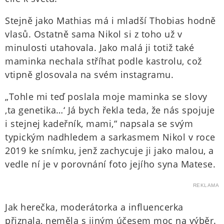
Stejně jako Mathias má i mladší Thobias hodně
vlasů. Ostatně sama Nikol si z toho už v
minulosti utahovala. Jako malá ji totiž také
maminka nechala stříhat podle kastrolu, což
vtipně glosovala na svém instagramu.
„Tohle mi teď poslala moje maminka se slovy
‚ta genetika…‘ Já bych řekla teda, že nás spojuje
i stejnej kadeřník, mami,“ napsala se svým
typickým nadhledem a sarkasmem Nikol v roce
2019 ke snímku, jenž zachycuje ji jako malou, a
vedle ní je v porovnání foto jejího syna Matese.
REKLAMA
Jak herečka, moderátorka a influencerka
přiznala, neměla s jiným účesem moc na výběr.