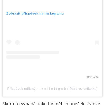
Zobrazit příspěvek na Instagramu
REKLAMA
Příspěvek sdílený n i k o l l e i t g e b (@stibrovicnikolka)
Skoro to vypadá, jako by měl chlapeček stylové