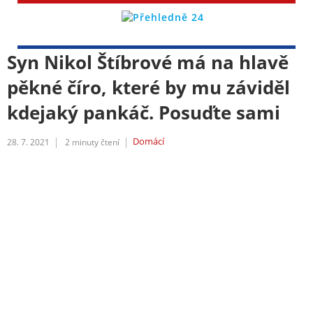
Syn Nikol Štíbrové má na hlavě
pěkné číro, které by mu záviděl
kdejaký pankáč. Posuďte sami
Domácí
28. 7. 2021
2
minuty čtení