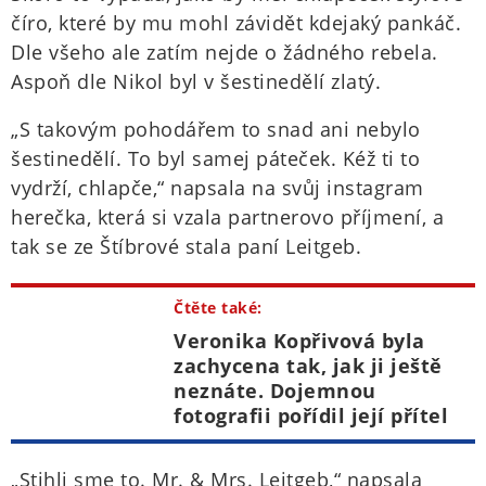
číro, které by mu mohl závidět kdejaký pankáč.
Dle všeho ale zatím nejde o žádného rebela.
Aspoň dle Nikol byl v šestinedělí zlatý.
„S takovým pohodářem to snad ani nebylo
šestinedělí. To byl samej páteček. Kéž ti to
vydrží, chlapče,“ napsala na svůj instagram
herečka, která si vzala partnerovo příjmení, a
tak se ze Štíbrové stala paní Leitgeb.
Čtěte také:
Veronika Kopřivová byla
zachycena tak, jak ji ještě
neznáte. Dojemnou
fotografii pořídil její přítel
„Stihli sme to. Mr. & Mrs. Leitgeb,“ napsala