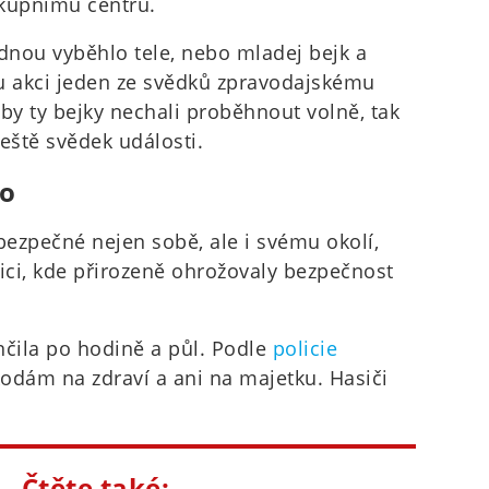
ákupnímu centru.
ednou vyběhlo tele, nebo mladej bejk a
lou akci jeden ze svědků zpravodajskému
yby ty bejky nechali proběhnout volně, tak
ještě svědek události.
lo
bezpečné nejen sobě, ale i svému okolí,
nici, kde přirozeně ohrožovaly bezpečnost
čila po hodině a půl. Podle
policie
odám na zdraví a ani na majetku. Hasiči
Čtěte také: