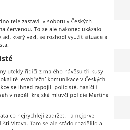
jedno tele zastavil v sobotu v Českých
na červenou. To se ale nakonec ukázalo
ad, který vezl, se rozhodl využít situace a
sta.
isté
y utekly řidiči z malého návěsu tři kusy
 lokalitě levobřežní komunikace v Českých
e se ihned zapojili policisté, hasiči i
ásah v neděli krajská mluvčí policie Martina
řata co nejrychleji zadržet. Ta nejprve
lišti Vltava. Tam se ale stádo rozdělilo a