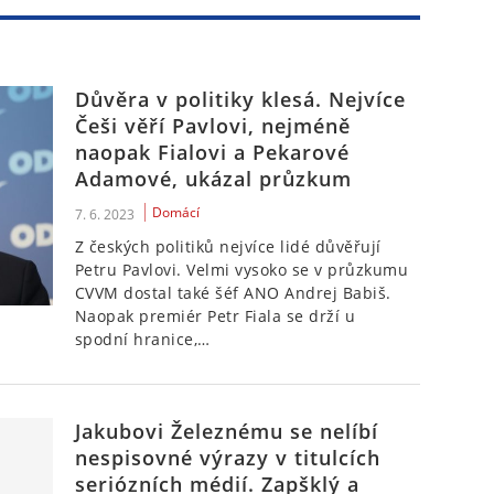
Důvěra v politiky klesá. Nejvíce
Češi věří Pavlovi, nejméně
naopak Fialovi a Pekarové
Adamové, ukázal průzkum
Domácí
7. 6. 2023
Z českých politiků nejvíce lidé důvěřují
Petru Pavlovi. Velmi vysoko se v průzkumu
CVVM dostal také šéf ANO Andrej Babiš.
Naopak premiér Petr Fiala se drží u
spodní hranice,…
Jakubovi Železnému se nelíbí
nespisovné výrazy v titulcích
seriózních médií. Zapšklý a