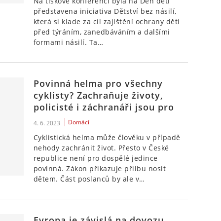
Na tiskové konferenci byla na Den dětí
představena iniciativa Dětství bez násilí,
která si klade za cíl zajištění ochrany dětí
před týráním, zanedbáváním a dalšími
formami násilí. Ta…
Povinná helma pro všechny
cyklisty? Zachraňuje životy,
policisté i záchranáři jsou pro
Domácí
4. 6. 2023
Cyklistická helma může člověku v případě
nehody zachránit život. Přesto v České
republice není pro dospělé jedince
povinná. Zákon přikazuje přilbu nosit
dětem. Část poslanců by ale v…
Evropa je závislá na dovozu