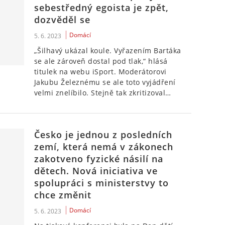
sebestředný egoista je zpět,
dozvěděl se
Domácí
5. 6. 2023
„Šilhavý ukázal koule. Vyřazením Bartáka
se ale zároveň dostal pod tlak,“ hlásá
titulek na webu iSport. Moderátorovi
Jakubu Železnému se ale toto vyjádření
velmi znelíbilo. Stejně tak zkritizoval…
Česko je jednou z posledních
zemí, která nemá v zákonech
zakotveno fyzické násilí na
dětech. Nová iniciativa ve
spolupráci s ministerstvy to
chce změnit
Domácí
5. 6. 2023