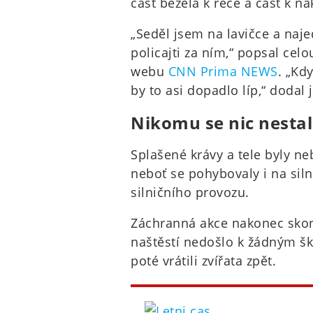
část běžela k řece a část k n
„Seděl jsem na lavičce a naj
policajti za ním,“ popsal ce
webu
CNN Prima NEWS
. „Kd
by to asi dopadlo líp,“ dodal 
Nikomu se nic nesta
Splašené krávy a tele byly ne
neboť se pohybovaly i na sil
silničního provozu.
Záchranná akce nakonec skon
naštěstí nedošlo k žádným šk
poté vrátili zvířata zpět.