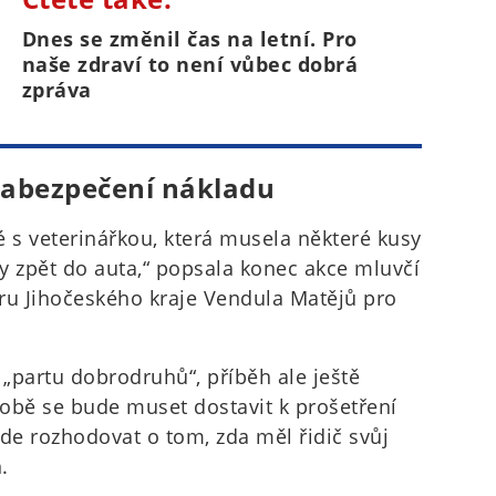
Dnes se změnil čas na letní. Pro
naše zdraví to není vůbec dobrá
zpráva
 zabezpečení nákladu
é s veterinářkou, která musela některé kusy
y zpět do auta,“ popsala konec akce mluvčí
u Jihočeského kraje Vendula Matějů pro
 „partu dobrodruhů“, příběh ale ještě
době se bude muset dostavit k prošetření
e rozhodovat o tom, zda měl řidič svůj
.