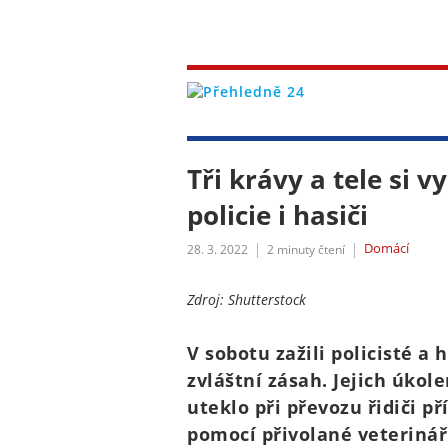
Tři krávy a tele si 
policie i hasiči
Domácí
28. 3. 2022
2
minuty čtení
Zdroj: Shutterstock
V sobotu zažili policisté a
zvláštní zásah. Jejich úkole
uteklo při převozu řidiči př
pomocí přivolané veterinář