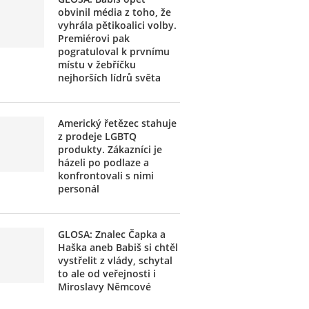
obvinil média z toho, že
vyhrála pětikoalici volby.
Premiérovi pak
pogratuloval k prvnímu
místu v žebříčku
nejhorších lídrů světa
Americký řetězec stahuje
z prodeje LGBTQ
produkty. Zákazníci je
házeli po podlaze a
konfrontovali s nimi
personál
GLOSA: Znalec Čapka a
Haška aneb Babiš si chtěl
vystřelit z vlády, schytal
to ale od veřejnosti i
Miroslavy Němcové