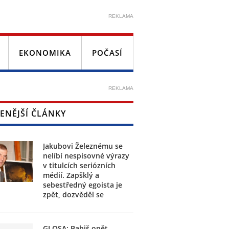
REKLAMA
EKONOMIKA
POČASÍ
REKLAMA
ENĚJŠÍ ČLÁNKY
Jakubovi Železnému se
nelíbí nespisovné výrazy
v titulcích seriózních
médií. Zapšklý a
sebestředný egoista je
zpět, dozvěděl se
GLOSA: Babiš opět