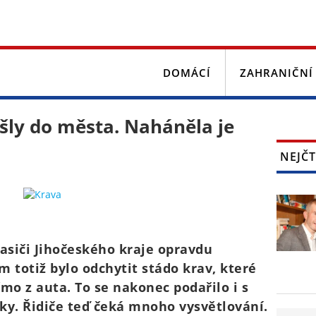
DOMÁCÍ
ZAHRANIČNÍ
vyšly do města. Naháněla je
NEJČT
 hasiči Jihočeského kraje opravdu
m totiž bylo odchytit stádo krav, které
ímo z auta. To se nakonec podařilo i s
ky. Řidiče teď čeká mnoho vysvětlování.