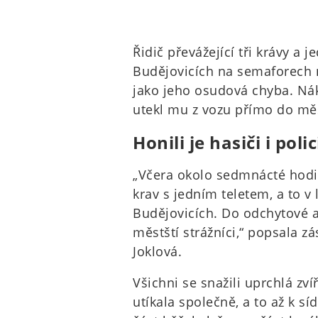
Řidič převážející tři krávy a 
Budějovicích na semaforech 
jako jeho osudová chyba. Nákl
utekl mu z vozu přímo do mě
Honili je hasiči i polic
„Včera okolo sedmnácté hodin
krav s jedním teletem, a to v
Budějovicích. Do odchytové akc
městští strážníci,“ popsala z
Joklová.
Všichni se snažili uprchlá zví
utíkala společně, a to až k síd