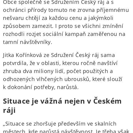
Obce společně se Sdružením Český ráj a s
ochránci přírody tomuto ne zrovna příjemnému
nešvaru chtějí za každou cenu a jakýmkoli
způsobem zamezit. I proto se všichni zmínění
rozhodli rozjet sociální kampaň zaměřenou na
tamní návštěvníky.
Jitka Kořínková ze Sdružení Český ráj sama
potvrdila, že v oblasti, kterou ročně navštíví
zhruba dva miliony lidí, počet použitých a
odhozených vlhčených ubrousků, které slouží
k dokonání potřeby, narůstá.
Situace je vážná nejen v Českém
ráji
„Situace se zhoršuje především ve skalních
městech, kde narůstá návštěvnost. Je třeba však