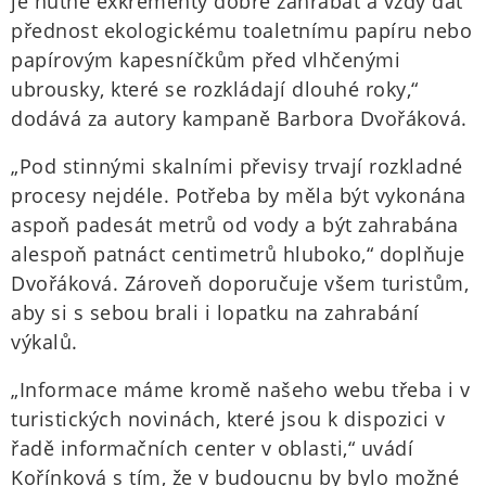
je nutné exkrementy dobře zahrabat a vždy dát
přednost ekologickému toaletnímu papíru nebo
papírovým kapesníčkům před vlhčenými
ubrousky, které se rozkládají dlouhé roky,“
dodává za autory kampaně Barbora Dvořáková.
„Pod stinnými skalními převisy trvají rozkladné
procesy nejdéle. Potřeba by měla být vykonána
aspoň padesát metrů od vody a být zahrabána
alespoň patnáct centimetrů hluboko,“ doplňuje
Dvořáková. Zároveň doporučuje všem turistům,
aby si s sebou brali i lopatku na zahrabání
výkalů.
„Informace máme kromě našeho webu třeba i v
turistických novinách, které jsou k dispozici v
řadě informačních center v oblasti,“ uvádí
Kořínková s tím, že v budoucnu by bylo možné