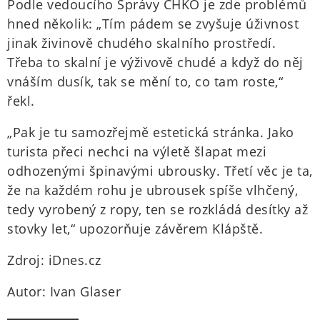
Podle vedoucího Správy CHKO je zde problémů
hned několik: „Tím pádem se zvyšuje úživnost
jinak živinově chudého skalního prostředí.
Třeba to skalní je výživově chudé a když do něj
vnáším dusík, tak se mění to, co tam roste,“
řekl.
„Pak je tu samozřejmě estetická stránka. Jako
turista přeci nechci na výletě šlapat mezi
odhozenými špinavými ubrousky. Třetí věc je ta,
že na každém rohu je ubrousek spíše vlhčený,
tedy vyrobený z ropy, ten se rozkládá desítky až
stovky let,“ upozorňuje závěrem Klápště.
Zdroj: iDnes.cz
Autor: Ivan Glaser