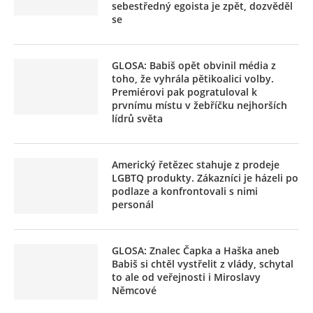
sebestředný egoista je zpět, dozvěděl
se
GLOSA: Babiš opět obvinil média z
toho, že vyhrála pětikoalici volby.
Premiérovi pak pogratuloval k
prvnímu místu v žebříčku nejhorších
lídrů světa
Americký řetězec stahuje z prodeje
LGBTQ produkty. Zákazníci je házeli po
podlaze a konfrontovali s nimi
personál
GLOSA: Znalec Čapka a Haška aneb
Babiš si chtěl vystřelit z vlády, schytal
to ale od veřejnosti i Miroslavy
Němcové