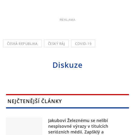
REKLAMA
ČESKÁ REPUBLIKA
ČESKÝ RÁJ
COVID-19
Diskuze
NEJČTENĚJŠÍ ČLÁNKY
Jakubovi Železnému se nelíbí
nespisovné výrazy v titulcích
seriózních médií. Zapšklý a