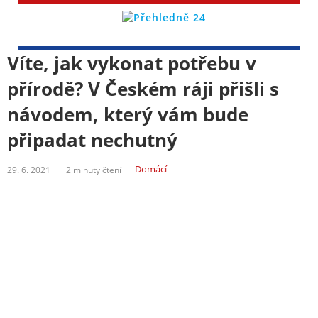
Víte, jak vykonat potřebu v
přírodě? V Českém ráji přišli s
návodem, který vám bude
připadat nechutný
Domácí
29. 6. 2021
2
minuty čtení