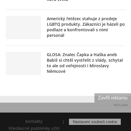
Americký řetězec stahuje z prodeje
LGBTQ produkty. Zákazníci je házeli po
podlaze a konfrontovali s nimi
personál
GLOSA: Znalec Čapka a Haška aneb
Babiš si chtěl vystřelit z vlády, schytal
to ale od veřejnosti i Miroslavy
Němcové
Zavřít reklamu
REKLAMA
Kontakty
|
Nastavení souborů cookie
Všeobecné podmínky užití