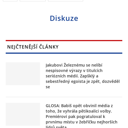
Diskuze
NEJČTENĚJŠÍ ČLÁNKY
Jakubovi Železnému se nelíbí
nespisovné výrazy v titulcích
seriózních médií. Zapšklý a
sebestředný egoista je zpět, dozvěděl
se
GLOSA: Babiš opět obvinil média z
toho, že vyhrála pětikoalici volby.
Premiérovi pak pogratuloval k
prvnímu místu v žebříčku nejhorších
lídrů světa