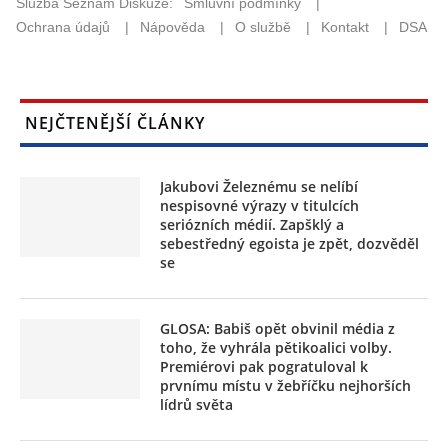
NEJČTENĚJŠÍ ČLÁNKY
Jakubovi Železnému se nelíbí
nespisovné výrazy v titulcích
seriózních médií. Zapšklý a
sebestředný egoista je zpět, dozvěděl
se
GLOSA: Babiš opět obvinil média z
toho, že vyhrála pětikoalici volby.
Premiérovi pak pogratuloval k
prvnímu místu v žebříčku nejhorších
lídrů světa