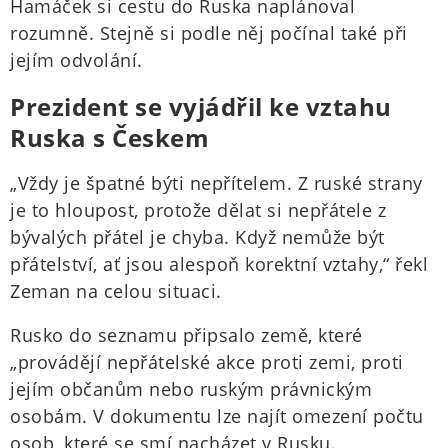
Hamáček si cestu do Ruska naplánoval
rozumně. Stejně si podle něj počínal také při
jejím odvolání.
Prezident se vyjádřil ke vztahu
Ruska s Českem
„Vždy je špatné býti nepřítelem. Z ruské strany
je to hloupost, protože dělat si nepřátele z
bývalých přátel je chyba. Když nemůže být
přátelství, ať jsou alespoň korektní vztahy,“ řekl
Zeman na celou situaci.
Rusko do seznamu připsalo země, které
„provádějí nepřátelské akce proti zemi, proti
jejím občanům nebo ruským právnickým
osobám. V dokumentu lze najít omezení počtu
osob, které se smí nacházet v Rusku.