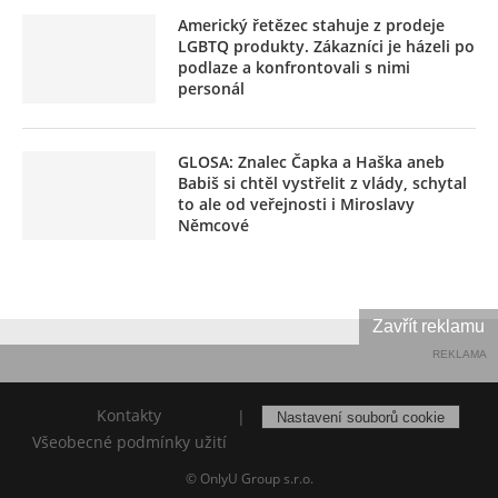
Americký řetězec stahuje z prodeje
LGBTQ produkty. Zákazníci je házeli po
podlaze a konfrontovali s nimi
personál
GLOSA: Znalec Čapka a Haška aneb
Babiš si chtěl vystřelit z vlády, schytal
to ale od veřejnosti i Miroslavy
Němcové
Zavřít reklamu
REKLAMA
Kontakty
|
Nastavení souborů cookie
Všeobecné podmínky užití
© OnlyU Group s.r.o.