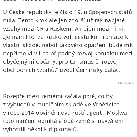
U České republiky je číslo 19, u Spojených států
nula. Tento krok ale jen zhorší už tak napjaté
vztahy mezi ČR a Ruskem. A nejen mezi nimi.
„Je nám líto, že Rusko volí cestu konfrontace k
vlastní škodě, neboť takovéto opatření bude mít
nepřímo vliv i na případný rozvoj kontaktů mezi
obyčejnými občany, pro turismus či rozvoj
obchodních vztahů,“ uvedl Černínský palác.
REKLAMA
Rozepře mezi zeměmi začala poté, co byli
z výbuchů v muničním skladě ve Vrběticích
v roce 2014 obvinění dva ruští agenti. Moskva
toto nařčení odmítá a obě země si navzájem
vyhostili několik diplomatů.