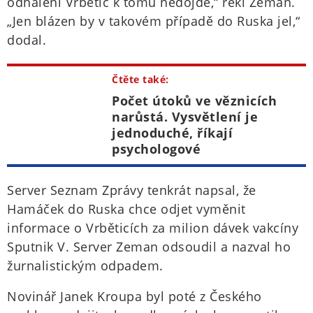
odhalení Vrbětic k tomu nedojde,“ řekl Zeman.
„Jen blázen by v takovém případě do Ruska jel,“
dodal.
Čtěte také:
Počet útoků ve věznicích
narůstá. Vysvětlení je
jednoduché, říkají
psychologové
Server Seznam Zprávy tenkrát napsal, že
Hamáček do Ruska chce odjet vyměnit
informace o Vrběticích za milion dávek vakcíny
Sputnik V. Server Zeman odsoudil a nazval ho
žurnalistickým odpadem.
Novinář Janek Kroupa byl poté z Českého