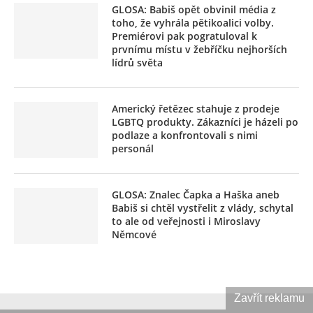
GLOSA: Babiš opět obvinil média z
toho, že vyhrála pětikoalici volby.
Premiérovi pak pogratuloval k
prvnímu místu v žebříčku nejhorších
lídrů světa
Americký řetězec stahuje z prodeje
LGBTQ produkty. Zákazníci je házeli po
podlaze a konfrontovali s nimi
personál
GLOSA: Znalec Čapka a Haška aneb
Babiš si chtěl vystřelit z vlády, schytal
to ale od veřejnosti i Miroslavy
Němcové
Zavřít reklamu