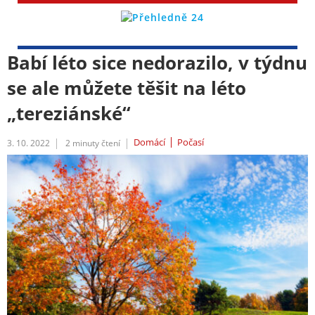
Babí léto sice nedorazilo, v týdnu
se ale můžete těšit na léto
„tereziánské“
Domácí
Počasí
3. 10. 2022
2
minuty čtení