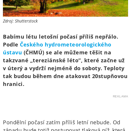
Zdroj: Shutterstock
Babímu létu letošní počasí příliš nepřálo.
Podle
Českého hydrometeorologického
ústavu
(ČHMÚ) se ale můžeme těšit na
takzvané „tereziánské léto“, které začne už
v úterý a vydrží nejméně do soboty. Teploty
tak budou během dne atakovat 20stupňovou
hranici.
REKLAMA
Pondělní počasí zatím příliš letní nebude. Od
západu bude totiž postupovat tlaková níž, která