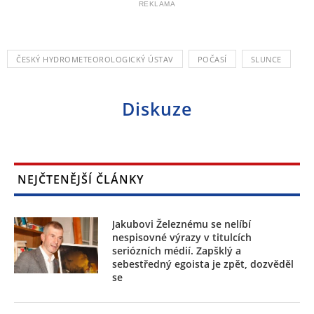
REKLAMA
ČESKÝ HYDROMETEOROLOGICKÝ ÚSTAV
POČASÍ
SLUNCE
Diskuze
NEJČTENĚJŠÍ ČLÁNKY
Jakubovi Železnému se nelíbí
nespisovné výrazy v titulcích
seriózních médií. Zapšklý a
sebestředný egoista je zpět, dozvěděl
se