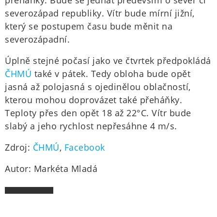
přeháňky. Bude se jednat především o sever či
severozápad republiky. Vítr bude mírní jižní,
který se postupem času bude měnit na
severozápadní.
Úplně stejné počasí jako ve čtvrtek předpokládá
ČHMÚ
také v pátek. Tedy obloha bude opět
jasná až polojasná s ojedinělou oblačností,
kterou mohou doprovázet také přeháňky.
Teploty přes den opět 18 až 22°C. Vítr bude
slabý a jeho rychlost nepřesáhne 4 m/s.
Zdroj:
ČHMÚ
,
Facebook
Autor: Markéta Mladá