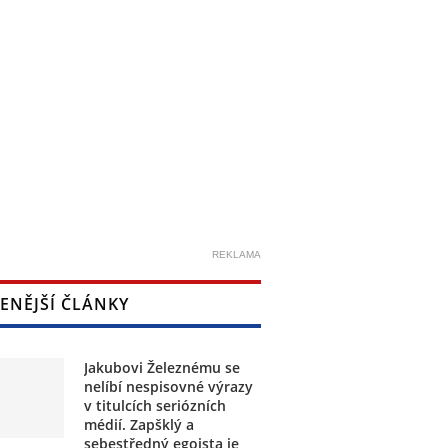
REKLAMA
ENĚJŠÍ ČLÁNKY
Jakubovi Železnému se
nelíbí nespisovné výrazy
v titulcích seriózních
médií. Zapšklý a
sebestředný egoista je