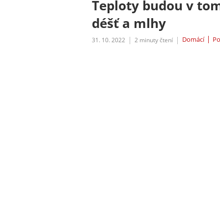
Teploty budou v tom
déšť a mlhy
Domácí
Po
31. 10. 2022
2
minuty čtení