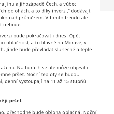
na jihu a jihozápadě Čech, a vůbec
ích polohách, a to díky inverzi,“ dodávají.
ysoko nad průměrem. V tomto trendu ale
at nebude.
inverzi bude pokračovat i dnes. Opět
ou oblačnost, a to hlavně na Moravě, v
h. Jinde bude převládat slunečné a teplé
taženo. Na horách se ale může objevit i
emně pršet. Noční teploty se budou
i, denní vystoupají na 11 až 15 stupňů
ěji pršet
sno, přechodně bude obloha oblačná. Noční