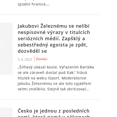
spodní hranice,…
Jakubovi Železnému se nelíbí
nespisovné výrazy v titulcích
seriózních médií. Zapšklý a
sebestředný egoista je zpět,
dozvěděl se
Domácí
5. 6. 2023
„Šilhavý ukázal koule. Vyřazením Bartáka
se ale zároveň dostal pod tlak,“ hlásá
titulek na webu iSport. Moderátorovi
Jakubu Železnému se ale toto vyjádření
velmi znelíbilo. Stejně tak zkritizoval…
Česko je jednou z posledních
zemí, která nemá v zákonech