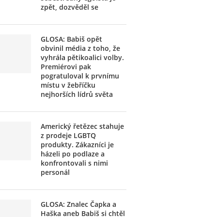
zpět, dozvěděl se
GLOSA: Babiš opět
obvinil média z toho, že
vyhrála pětikoalici volby.
Premiérovi pak
pogratuloval k prvnímu
místu v žebříčku
nejhorších lídrů světa
Americký řetězec stahuje
z prodeje LGBTQ
produkty. Zákazníci je
házeli po podlaze a
konfrontovali s nimi
personál
GLOSA: Znalec Čapka a
Haška aneb Babiš si chtěl