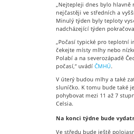
„Nejtepleji dnes bylo hlavně 
nejčastěji ve středních a vyšš
Minulý týden byly teploty v
nadcházející týden pokračov
„Počasí typické pro teplotní 
čekejte místy mlhy nebo nízk
Polabí a na severozápadě Čec
počasí,“ uvádí
ČMHÚ
.
V úterý budou mlhy a také za
sluníčko. K tomu bude také j
pohybovat mezi 11 až 7 stupn
Celsia.
Na konci týdne bude vydatn
Ve středu bude ještě poloja