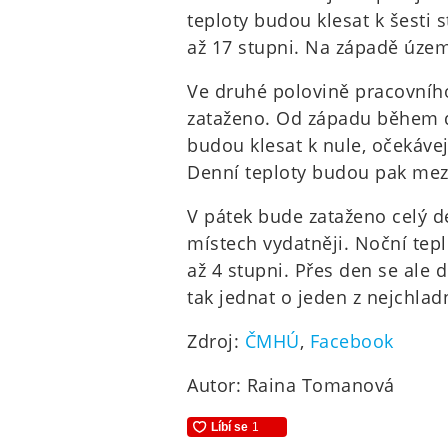
teploty budou klesat k šesti
až 17 stupni. Na západě územ
Ve druhé polovině pracovníh
zataženo. Od západu během d
budou klesat k nule, očekáve
Denní teploty budou pak mezi
V pátek bude zataženo celý d
místech vydatněji. Noční tepl
až 4 stupni. Přes den se ale 
tak jednat o jeden z nejchla
Zdroj:
ČMHÚ
,
Facebook
Autor: Raina Tomanová