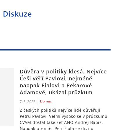
Diskuze
Důvěra v politiky klesá. Nejvíce
Češi věří Pavlovi, nejméně
naopak Fialovi a Pekarové
Adamové, ukázal průzkum
Domácí
7. 6. 2023
Z českých politiků nejvíce lidé důvěřují
Petru Pavlovi. Velmi vysoko se v průzkumu
CVVM dostal také šéf ANO Andrej Babiš.
Naopak premiér Petr Fiala se drží u