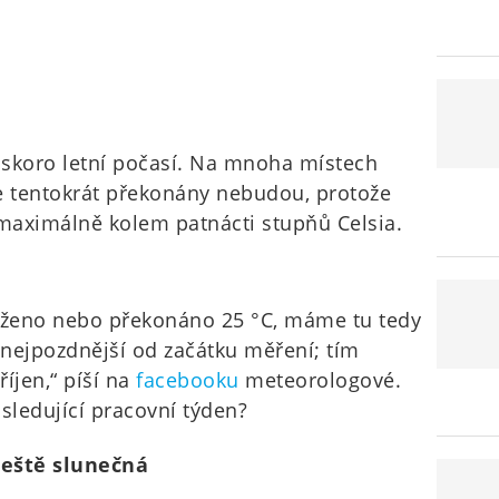
 skoro letní počasí. Na mnoha místech
le tentokrát překonány nebudou, protože
maximálně kolem patnácti stupňů Celsia.
saženo nebo překonáno 25 °C, máme tu tedy
e, nejpozdnější od začátku měření; tím
íjen,“ píší na
facebooku
meteorologové.
ásledující pracovní týden?
ještě slunečná