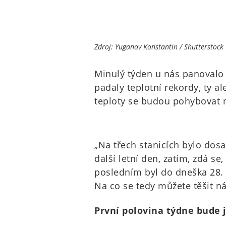
Zdroj: Yuganov Konstantin / Shutterstock
Minulý týden u nás panovalo
padaly teplotní rekordy, ty a
teploty se budou pohybovat 
„Na třech stanicích bylo do
další letní den, zatím, zdá s
posledním byl do dneška 28. ř
Na co se tedy můžete těšit n
První polovina týdne bude 