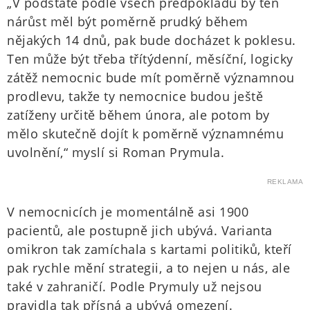
„V podstatě podle všech předpokladů by ten
nárůst měl být poměrně prudký během
nějakých 14 dnů, pak bude docházet k poklesu.
Ten může být třeba třítýdenní, měsíční, logicky
zátěž nemocnic bude mít poměrně významnou
prodlevu, takže ty nemocnice budou ještě
zatíženy určitě během února, ale potom by
mělo skutečně dojít k poměrně významnému
uvolnění,“ myslí si Roman Prymula.
REKLAMA
V nemocnicích je momentálně asi 1900
pacientů, ale postupně jich ubývá. Varianta
omikron tak zamíchala s kartami politiků, kteří
pak rychle mění strategii, a to nejen u nás, ale
také v zahraničí. Podle Prymuly už nejsou
pravidla tak přísná a ubývá omezení.