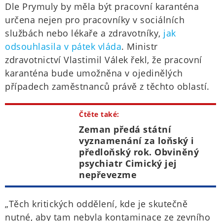
Dle Prymuly by měla být pracovní karanténa
určena nejen pro pracovníky v sociálních
službách nebo lékaře a zdravotníky,
jak
odsouhlasila v pátek vláda
. Ministr
zdravotnictví Vlastimil Válek řekl, že pracovní
karanténa bude umožněna v ojedinělých
případech zaměstnanců právě z těchto oblastí.
Čtěte také:
Zeman předá státní
vyznamenání za loňský i
předloňský rok. Obviněný
psychiatr Cimický jej
nepřevezme
„Těch kritických oddělení, kde je skutečně
nutné, aby tam nebyla kontaminace ze zevního