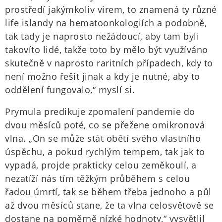
prostředí jakýmkoliv virem, to znamená ty různé
life islandy na hematoonkologiích a podobně,
tak tady je naprosto nežádoucí, aby tam byli
takovíto lidé, takže toto by mělo být využíváno
skutečně v naprosto raritních případech, kdy to
není možno řešit jinak a kdy je nutné, aby to
oddělení fungovalo,“ myslí si.
Prymula predikuje zpomalení pandemie do
dvou měsíců poté, co se přežene omikronová
vlna. „On se může stát obětí svého vlastního
úspěchu, a pokud rychlým tempem, tak jak to
vypadá, projde prakticky celou zeměkoulí, a
nezatíží nás tím těžkým průběhem s celou
řadou úmrtí, tak se během třeba jednoho a půl
až dvou měsíců stane, že ta vlna celosvětově se
dostane na poměrně nízké hodnoty,“ vysvětlil