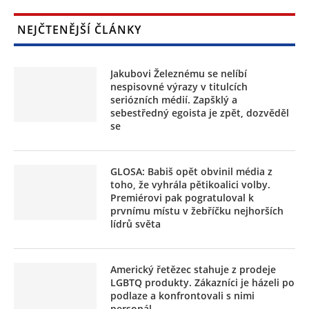
NEJČTENĚJŠÍ ČLÁNKY
Jakubovi Železnému se nelíbí
nespisovné výrazy v titulcích
seriózních médií. Zapšklý a
sebestředný egoista je zpět, dozvěděl
se
GLOSA: Babiš opět obvinil média z
toho, že vyhrála pětikoalici volby.
Premiérovi pak pogratuloval k
prvnímu místu v žebříčku nejhorších
lídrů světa
Americký řetězec stahuje z prodeje
LGBTQ produkty. Zákazníci je házeli po
podlaze a konfrontovali s nimi
personál