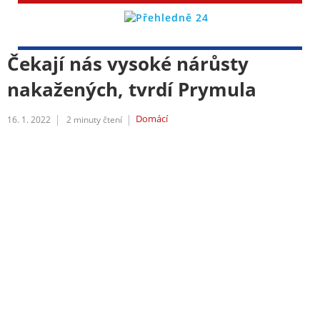
Čekají nás vysoké nárůsty
nakažených, tvrdí Prymula
Domácí
16. 1. 2022
2
minuty čtení