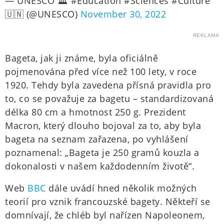
— UNESCO 🏛️ #Education #Sciences #Culture
🇺🇳 (@UNESCO)
November 30, 2022
REKLAMA
Bageta, jak ji známe, byla oficiálně
pojmenována před více než 100 lety, v roce
1920. Tehdy byla zavedena přísná pravidla pro
to, co se považuje za bagetu – standardizovaná
délka 80 cm a hmotnost 250 g. Prezident
Macron, který dlouho bojoval za to, aby byla
bageta na seznam zařazena, po vyhlášení
poznamenal: „Bageta je 250 gramů kouzla a
dokonalosti v našem každodenním životě“.
Web
BBC
dále uvádí hned několik možných
teorií pro vznik francouzské bagety. Někteří se
domnívají, že chléb byl nařízen Napoleonem,