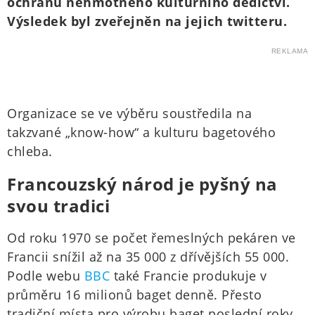
ochranu nehmotného kulturního dědictví.
Výsledek byl zveřejněn na jejich twitteru.
REKLAMA
Organizace se ve výběru soustředila na
takzvané „know-how“ a kulturu bagetového
chleba.
Francouzský národ je pyšný na
svou tradici
Od roku 1970 se počet řemeslných pekáren ve
Francii snížil až na 35 000 z dřívějších 55 000.
Podle webu
BBC
také Francie produkuje v
průměru 16 milionů baget denně. Přesto
tradiční místa pro výrobu baget poslední roky