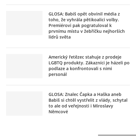
GLOSA: Babiš opět obvinil média z
toho, že vyhrála pětikoalici volby.
Premiérovi pak pogratuloval k
prvnímu místu v žebříčku nejhorších
lídrů světa
Americký řetězec stahuje z prodeje
LGBTQ produkty. Zákazníci je házeli po
podlaze a konfrontovali s nimi
personál
GLOSA: Znalec Čapka a Haška aneb
Babiš si chtěl vystřelit z vlády, schytal
to ale od veřejnosti i Miroslavy
Němcové