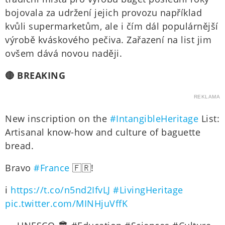
bojovala za udržení jejich provozu například
kvůli supermarketům, ale i čím dál populárnější
výrobě kváskového pečiva. Zařazení na list jim
ovšem dává novou naději.
🔴 BREAKING
REKLAMA
New inscription on the
#IntangibleHeritage
List:
Artisanal know-how and culture of baguette
bread.
Bravo
#France
🇫🇷!
ℹ️
https://t.co/n5nd2IfvLJ
#LivingHeritage
pic.twitter.com/MINHjuVffK