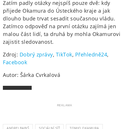
Zatím padly otázky nejspíš pouze dvě: kdy
přijede Okamura do Ústeckého kraje a jak
dlouho bude trvat sesadit současnou vládu.
Zatímco odpověď na první otázku zajímá jen
malou část lidí, ta druhá by mohla Okamurovi
zajistit sledovanost.
Zdroj:
Dobrý zprávy
,
TikTok
,
Přehledně24
,
Facebook
Autor: Šárka Cvrkalová
REKLAMA
ANDREJ BABIŠ
SOCIÁLNÍ SÍŤ
TOMIO OKAMURA