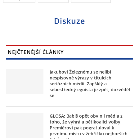
Diskuze
NEJČTENĚJŠÍ ČLÁNKY
Jakubovi Železnému se nelíbí
nespisovné výrazy v titulcích
seriózních médií. Zapšklý a
sebestředný egoista je zpět, dozvěděl
se
GLOSA: Babiš opět obvinil média z
toho, že vyhrála pětikoalici volby.
Premiérovi pak pogratuloval k
prvnímu místu v žebříčku nejhorších