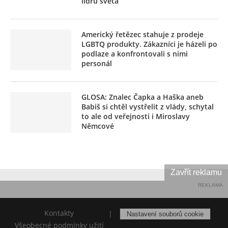
lídrů světa
Americký řetězec stahuje z prodeje
LGBTQ produkty. Zákazníci je házeli po
podlaze a konfrontovali s nimi
personál
GLOSA: Znalec Čapka a Haška aneb
Babiš si chtěl vystřelit z vlády, schytal
to ale od veřejnosti i Miroslavy
Němcové
Zavřít reklamu
REKLAMA
Kontakty
|
Nastavení souborů cookie
Všeobecné podmínky užití