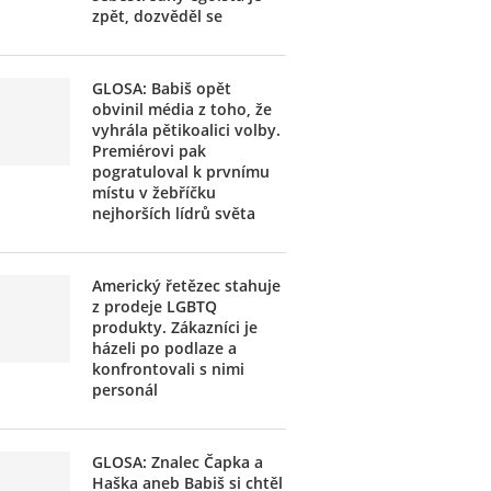
zpět, dozvěděl se
GLOSA: Babiš opět
obvinil média z toho, že
vyhrála pětikoalici volby.
Premiérovi pak
pogratuloval k prvnímu
místu v žebříčku
nejhorších lídrů světa
Americký řetězec stahuje
z prodeje LGBTQ
produkty. Zákazníci je
házeli po podlaze a
konfrontovali s nimi
personál
GLOSA: Znalec Čapka a
Haška aneb Babiš si chtěl