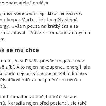
ího dodavatele,“ dodává.
mezi které patří například nemocnice,
rmu Amper Market, kde by měly stejné
rgy. Ovšem pouze na krátký čas a za
irmu žalovat. Právě z hromadné žaloby má
em.
jak se mu chce
a to, že si Písařík převádí majetek mezi
ě zlíbí. A to nejen nakoupenou energii, ale
še bude nejspíš v budoucnu zohledněno v
 Písaříkovi míří za nesplnění smluvních
tů.
a o hromadné žalobě, bohužel se ale
ů. Narazila nejen před poslanci, ale také