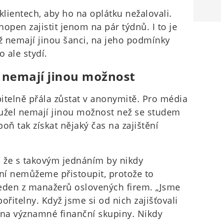
 klientech, aby ho na oplátku nežalovali.
hopen zajistit jenom na pár týdnů. I to je
ož nemají jinou šanci, na jeho podmínky
o ale stydí.
ní nemají jinou možnost
itelně přála zůstat v anonymitě. Pro média
ohužel nemají jinou možnost než se studem
oň tak získat nějaký čas na zajištění
dí, že s takovým jednáním by nikdy
ení nemůžeme přistoupit, protože to
 jeden z manažerů oslovených firem. „Jsme
ořitelny. Když jsme si od nich zajišťovali
lena významné finanční skupiny. Nikdy