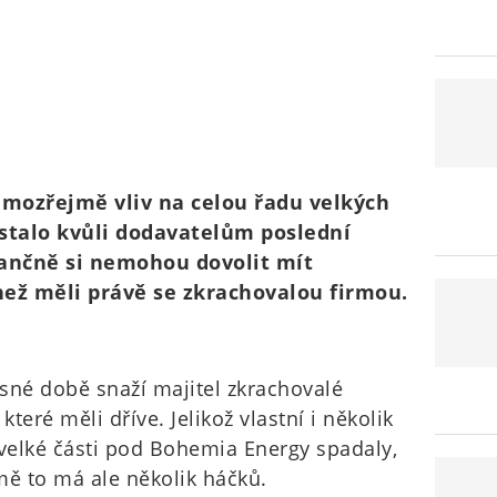
mozřejmě vliv na celou řadu velkých
stalo kvůli dodavatelům poslední
nančně si nemohou dovolit mít
ež měli právě se zkrachovalou firmou.
né době snaží majitel zkrachovalé
které měli dříve. Jelikož vlastní i několik
 velké části pod Bohemia Energy spadaly,
mě to má ale několik háčků.