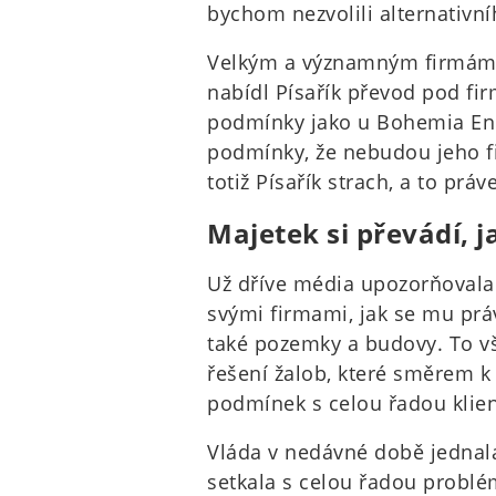
bychom nezvolili alternativn
Velkým a významným firmám, 
nabídl Písařík převod pod fi
podmínky jako u Bohemia Ene
podmínky, že nebudou jeho f
totiž Písařík strach, a to práv
Majetek si převádí, 
Už dříve média upozorňovala n
svými firmami, jak se mu práv
také pozemky a budovy. To v
řešení žalob, které směrem k
podmínek s celou řadou klien
Vláda v nedávné době jednal
setkala s celou řadou problém