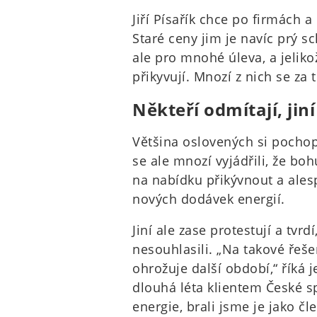
Jiří Písařík chce po firmách a
Staré ceny jim je navíc prý sc
ale pro mnohé úleva, a jelik
přikyvují. Mnozí z nich se za t
Někteří odmítají, ji
Většina oslovených si pochop
se ale mnozí vyjádřili, že b
na nabídku přikývnout a alesp
nových dodávek energií.
Jiní ale zase protestují a tvr
nesouhlasili. „Na takové řeš
ohrožuje další období,“ říká
dlouhá léta klientem České sp
energie, brali jsme je jako č