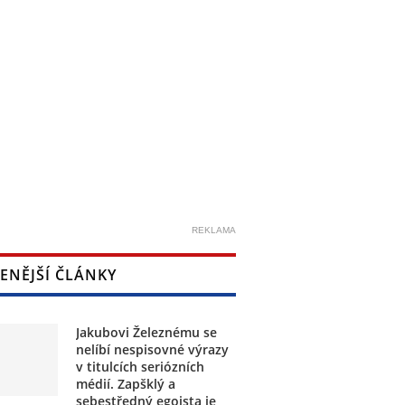
REKLAMA
ENĚJŠÍ ČLÁNKY
Jakubovi Železnému se
nelíbí nespisovné výrazy
v titulcích seriózních
médií. Zapšklý a
sebestředný egoista je