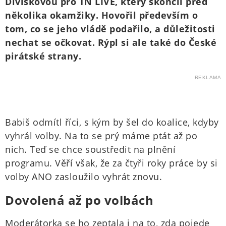
Divíškovou pro TN LIVE, který skončil před
několika okamžiky. Hovořil především o
tom, co se jeho vládě podařilo, a důležitosti
nechat se očkovat. Rýpl si ale také do České
pirátské strany.
REKLAMA
Babiš odmítl říci, s kým by šel do koalice, kdyby
vyhrál volby. Na to se prý máme ptát až po
nich. Teď se chce soustředit na plnění
programu. Věří však, že za čtyři roky práce by si
volby ANO zasloužilo vyhrát znovu.
Dovolená až po volbách
Moderátorka se ho zeptala i na to, zda pojede