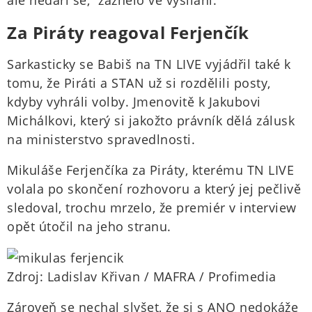
ale nedaří se,“ zaznělo ve vysílání.
Za Piráty reagoval Ferjenčík
Sarkasticky se Babiš na TN LIVE vyjádřil také k
tomu, že Piráti a STAN už si rozdělili posty,
kdyby vyhráli volby. Jmenovitě k Jakubovi
Michálkovi, který si jakožto právník dělá zálusk
na ministerstvo spravedlnosti.
Mikuláše Ferjenčíka za Piráty, kterému TN LIVE
volala po skončení rozhovoru a který jej pečlivě
sledoval, trochu mrzelo, že premiér v interview
opět útočil na jeho stranu.
Zdroj: Ladislav Křivan / MAFRA / Profimedia
Zároveň se nechal slyšet, že si s ANO nedokáže