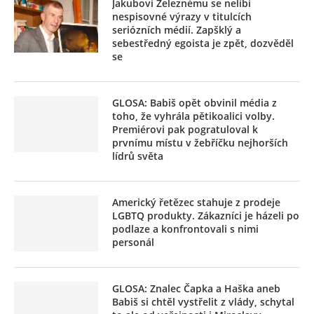
Jakubovi Železnému se nelíbí
nespisovné výrazy v titulcích
seriózních médií. Zapšklý a
sebestředný egoista je zpět, dozvěděl
se
GLOSA: Babiš opět obvinil média z
toho, že vyhrála pětikoalici volby.
Premiérovi pak pogratuloval k
prvnímu místu v žebříčku nejhorších
lídrů světa
Americký řetězec stahuje z prodeje
LGBTQ produkty. Zákazníci je házeli po
podlaze a konfrontovali s nimi
personál
GLOSA: Znalec Čapka a Haška aneb
Babiš si chtěl vystřelit z vlády, schytal