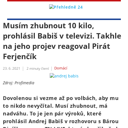
Musím zhubnout 10 kilo,
prohlásil Babiš v televizi. Takhle
na jeho projev reagoval Pirát
Ferjenčík
Domácí
23. 6. 2021
2
minuty čtení
Zdroj: Profimedia
Dovolenou si vezme až po volbách, aby mu
to nikdo nevyčítal. Musí zhubnout, má
nadváhu. To je jen pár výroků, které
prohlásil Andrej Babiš v rozhovoru s Bárou