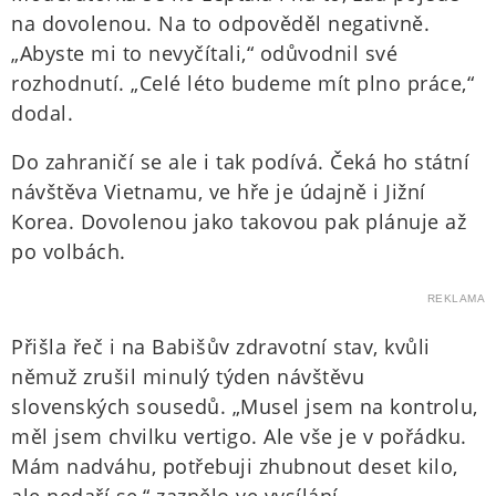
na dovolenou. Na to odpověděl negativně.
„Abyste mi to nevyčítali,“ odůvodnil své
rozhodnutí. „Celé léto budeme mít plno práce,“
dodal.
Do zahraničí se ale i tak podívá. Čeká ho státní
návštěva Vietnamu, ve hře je údajně i Jižní
Korea. Dovolenou jako takovou pak plánuje až
po volbách.
REKLAMA
Přišla řeč i na Babišův zdravotní stav, kvůli
němuž zrušil minulý týden návštěvu
slovenských sousedů. „Musel jsem na kontrolu,
měl jsem chvilku vertigo. Ale vše je v pořádku.
Mám nadváhu, potřebuji zhubnout deset kilo,