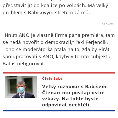
představit jít do koalice po volbách. Má velký
problém s Babišovým střetem zájmů.
REKLAMA
„Hnutí ANO je vlastně firma pana premiéra, tam
se nedá hovořit o demokracii,“ řekl Ferjenčík.
Toho se moderátorka ptala na to, zda by Piráti
spolupracovali s ANO, kdyby v tomto subjektu
Babiš nefiguroval.
Čtěte také:
Velký rozhovor s Babišem:
Čtenáři mu posílají ostré
vzkazy. Na tohle byste
odpovídat nechtěli