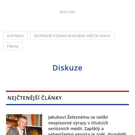
REKLAMA
DOPRAVA
DOPRAVNÍ PODNIK HLAVNÍHO MĚSTA PRAHY
PRAHA
Diskuze
NEJČTENĚJŠÍ ČLÁNKY
Jakubovi Železnému se nelíbí
nespisovné výrazy v titulcích
seriózních médií. Zapšklý a
sebestředný egoista je zpět, dozvěděl