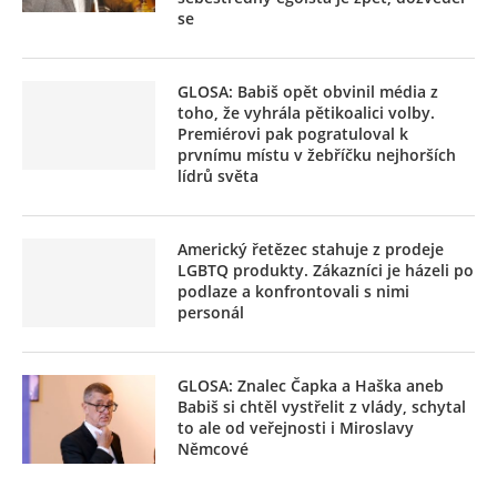
se
GLOSA: Babiš opět obvinil média z
toho, že vyhrála pětikoalici volby.
Premiérovi pak pogratuloval k
prvnímu místu v žebříčku nejhorších
lídrů světa
Americký řetězec stahuje z prodeje
LGBTQ produkty. Zákazníci je házeli po
podlaze a konfrontovali s nimi
personál
GLOSA: Znalec Čapka a Haška aneb
Babiš si chtěl vystřelit z vlády, schytal
to ale od veřejnosti i Miroslavy
Němcové