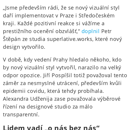
„Jsme především rádi, že se nový vizuální styl
daří implementovat v Praze i Středočeském
kraji. Každé pozitivní reakce si vážíme a
prestižního ocenění obzvlášť,“
doplnil
Petr
Štěpán ze studia superlative.works, které nový
design vytvořilo.
V době, kdy vedení Prahy hledalo někoho, kdo
by nový vizuální styl vytvořil, narazilo na velký
odpor opozice. Jiří Pospíšil totiž považoval tento
záměr za nesmyslné utrácení, především kvůli
epidemii covidu, která tehdy probíhala.
Alexandra Udženija zase považovala výběrové
řízení na designové studio za málo
transparentní.
Lidem vadí „o nás bez nás“