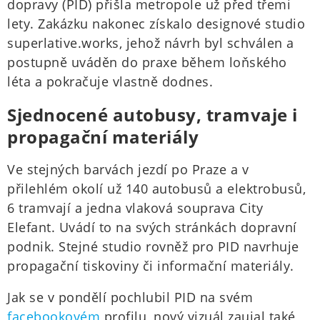
dopravy (PID) přišla metropole už před třemi
lety. Zakázku nakonec získalo designové studio
superlative.works, jehož návrh byl schválen a
postupně uváděn do praxe během loňského
léta a pokračuje vlastně dodnes.
Sjednocené autobusy, tramvaje i
propagační materiály
Ve stejných barvách jezdí po Praze a v
přilehlém okolí už 140 autobusů a elektrobusů,
6 tramvají a jedna vlaková souprava City
Elefant. Uvádí to na svých stránkách dopravní
podnik. Stejné studio rovněž pro PID navrhuje
propagační tiskoviny či informační materiály.
Jak se v pondělí pochlubil PID na svém
facebookovém
profilu, nový vizuál zaujal také