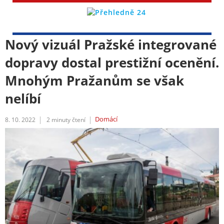
Nový vizuál Pražské integrované
dopravy dostal prestižní ocenění.
Mnohým Pražanům se však
nelíbí
Domácí
8. 10. 2022
2
minuty čtení