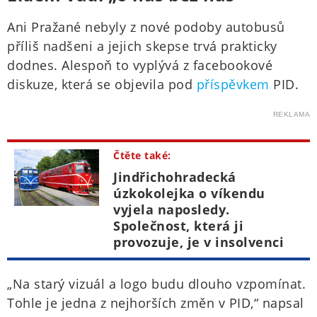
Ani Pražané nebyly z nové podoby autobusů
příliš nadšeni a jejich skepse trvá prakticky
dodnes. Alespoň to vyplývá z facebookové
diskuze, která se objevila pod
příspěvkem
PID.
REKLAMA
Čtěte také:
Jindřichohradecká
úzkokolejka o víkendu
vyjela naposledy.
Společnost, která ji
provozuje, je v insolvenci
„Na starý vizuál a logo budu dlouho vzpomínat.
Tohle je jedna z nejhorších změn v PID,“ napsal