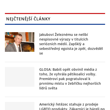
NEJČTENĚJŠÍ ČLÁNKY
Jakubovi Železnému se nelíbí
nespisovné výrazy v titulcích
seriózních médií. Zapšklý a
sebestředný egoista je zpět, dozvěděl
se
GLOSA: Babiš opět obvinil média z
toho, že vyhrála pětikoalici volby.
Premiérovi pak pogratuloval k
prvnímu místu v žebříčku nejhorších
lídrů světa
Americký řetězec stahuje z prodeje
LGBTQ produkty. Zákazníci je házeli po