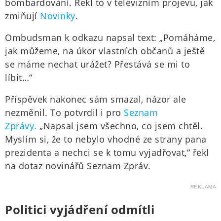
bombardování. Řekl to v televizním projevu, jak
zmiňují
Novinky
.
Ombudsman k odkazu napsal text: „Pomáháme,
jak můžeme, na úkor vlastních občanů a ještě
se máme nechat urážet? Přestává se mi to
líbit…“
Příspěvek nakonec sám smazal, názor ale
nezměnil. To potvrdil i pro
Seznam
Zprávy.
„Napsal jsem všechno, co jsem chtěl.
Myslím si, že to nebylo vhodné ze strany pana
prezidenta a nechci se k tomu vyjadřovat,“ řekl
na dotaz novinářů Seznam Zpráv.
REKLAMA
Politici vyjádření odmítli