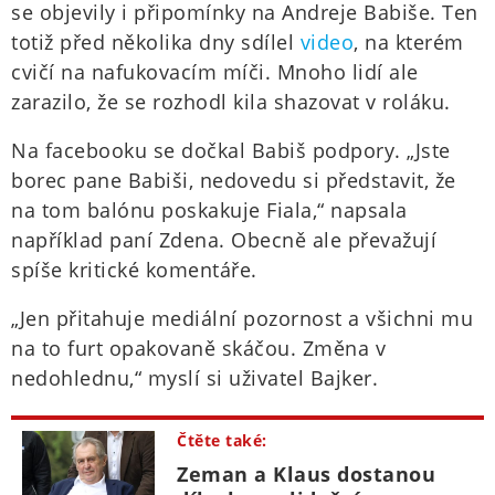
se objevily i připomínky na Andreje Babiše. Ten
totiž před několika dny sdílel
video
, na kterém
cvičí na nafukovacím míči. Mnoho lidí ale
zarazilo, že se rozhodl kila shazovat v roláku.
Na facebooku se dočkal Babiš podpory. „Jste
borec pane Babiši, nedovedu si představit, že
na tom balónu poskakuje Fiala,“ napsala
například paní Zdena. Obecně ale převažují
spíše kritické komentáře.
„Jen přitahuje mediální pozornost a všichni mu
na to furt opakovaně skáčou. Změna v
nedohlednu,“ myslí si uživatel Bajker.
Čtěte také:
Zeman a Klaus dostanou