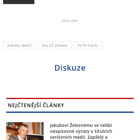
REKLAMA
ANDREJ BABIŠ
MILOŠ ZEMAN
PETR PAVEL
Diskuze
NEJČTENĚJŠÍ ČLÁNKY
Jakubovi Železnému se nelíbí
nespisovné výrazy v titulcích
seriózních médií. Zapšklý a