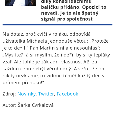
díky konsolidačnímu
balíčku přidáno. Opozici to
nevadí, je to ale špatný
signál pro společnost
Na dotaz, proč cvičí v roláku, odpovídá
uživatelka Michaela jednoduše větou: „Protože
je to de*il.“ Pan Martin s ní ale nesouhlasí:
„Myslíte? Já si myslím, že i de*il by si ty tepláky
vzal! Ale tohle je základní vlastnost AB, za
každou cenu nebýt věrohodný. A věřte, že on
nikdy nezklame, to vidíme téměř každý den v
přímém přenosu!“
Zdroj:
Novinky
,
Twitter
,
Facebook
Autor: Šárka Cvrkalová