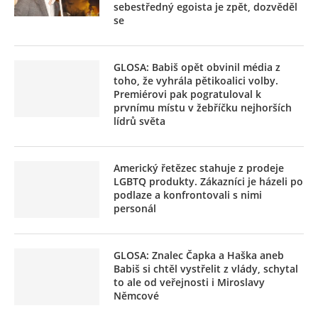
sebestředný egoista je zpět, dozvěděl
se
GLOSA: Babiš opět obvinil média z
toho, že vyhrála pětikoalici volby.
Premiérovi pak pogratuloval k
prvnímu místu v žebříčku nejhorších
lídrů světa
Americký řetězec stahuje z prodeje
LGBTQ produkty. Zákazníci je házeli po
podlaze a konfrontovali s nimi
personál
GLOSA: Znalec Čapka a Haška aneb
Babiš si chtěl vystřelit z vlády, schytal
to ale od veřejnosti i Miroslavy
Němcové