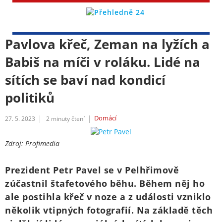
Pavlova křeč, Zeman na lyžích a
Babiš na míči v roláku. Lidé na
sítích se baví nad kondicí
politiků
Domácí
27. 5. 2023
2
minuty čtení
Zdroj: Profimedia
Prezident Petr Pavel se v Pelhřimově
zúčastnil štafetového běhu. Během něj ho
ale postihla křeč v noze a z události vzniklo
několik vtipných fotografií. Na základě těch