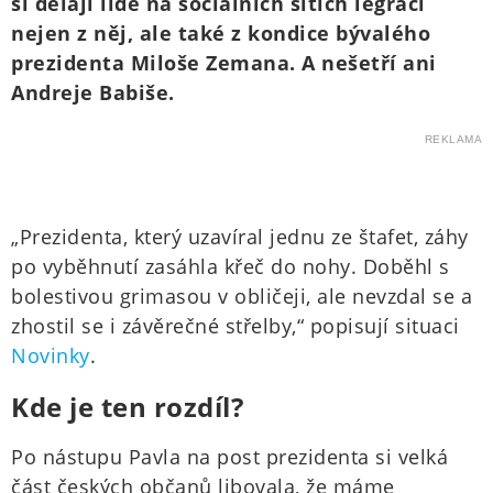
si dělají lidé na sociálních sítích legraci
nejen z něj, ale také z kondice bývalého
prezidenta Miloše Zemana. A nešetří ani
Andreje Babiše.
REKLAMA
„Prezidenta, který uzavíral jednu ze štafet, záhy
po vyběhnutí zasáhla křeč do nohy. Doběhl s
bolestivou grimasou v obličeji, ale nevzdal se a
zhostil se i závěrečné střelby,“ popisují situaci
Novinky
.
Kde je ten rozdíl?
Po nástupu Pavla na post prezidenta si velká
část českých občanů libovala, že máme